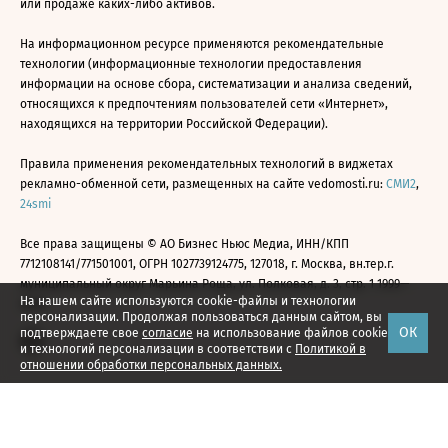
или продаже каких-либо активов.
На информационном ресурсе применяются рекомендательные
технологии (информационные технологии предоставления
информации на основе сбора, систематизации и анализа сведений,
относящихся к предпочтениям пользователей сети «Интернет»,
находящихся на территории Российской Федерации).
Правила применения рекомендательных технологий в виджетах
рекламно-обменной сети, размещенных на сайте vedomosti.ru:
СМИ2
,
24smi
Все права защищены © АО Бизнес Ньюс Медиа, ИНН/КПП
7712108141/771501001, ОГРН 1027739124775, 127018, г. Москва, вн.тер.г.
муниципальный округ Марьина Роща, ул. Полковая, д. 3, стр. 1 1999—
На нашем сайте используются cookie-файлы и технологии
2026
персонализации. Продолжая пользоваться данным сайтом, вы
ОК
подтверждаете свое
согласие
на использование файлов cookie
и технологий персонализации в соответствии с
Политикой в
отношении обработки персональных данных.