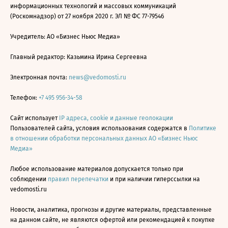
информационных технологий и массовых коммуникаций
(Роскомнадзор) от 27 ноября 2020 г. ЭЛ № ФС 77-79546
Учредитель: АО «Бизнес Ньюс Медиа»
Главный редактор: Казьмина Ирина Сергеевна
Электронная почта:
news@vedomosti.ru
Телефон:
+7 495 956-34-58
Сайт использует
IP адреса, cookie и данные геолокации
Пользователей сайта, условия использования содержатся в
Политике
в отношении обработки персональных данных АО «Бизнес Ньюс
Медиа»
Любое использование материалов допускается только при
соблюдении
правил перепечатки
и при наличии гиперссылки на
vedomosti.ru
Новости, аналитика, прогнозы и другие материалы, представленные
на данном сайте, не являются офертой или рекомендацией к покупке