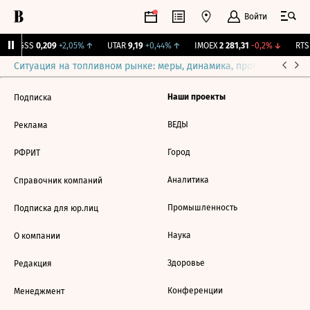
Войти
RGSS
0,209
+2,05%
↑
UTAR
9,19
+0,44%
↑
IMOEX
2 281,31
-0,2%
↓
RTSI
Ситуация на топливном рынке: меры, динамика, прогнозы
Выб
Наши проекты
Подписка
ВЕДЫ
Реклама
Город
РФРИТ
Аналитика
Справочник компаний
Промышленность
Подписка для юр.лиц
Наука
О компании
Здоровье
Редакция
Конференции
Менеджмент