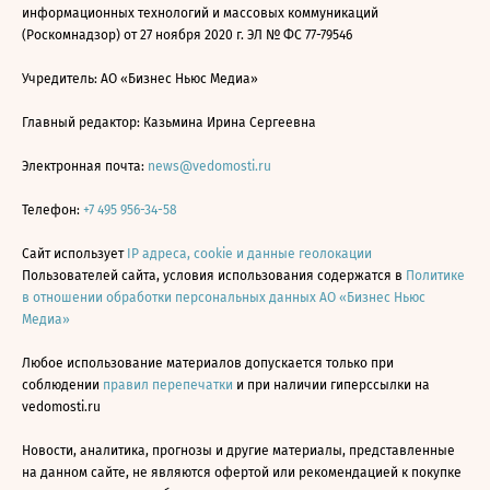
информационных технологий и массовых коммуникаций
(Роскомнадзор) от 27 ноября 2020 г. ЭЛ № ФС 77-79546
Учредитель: АО «Бизнес Ньюс Медиа»
Главный редактор: Казьмина Ирина Сергеевна
Электронная почта:
news@vedomosti.ru
Телефон:
+7 495 956-34-58
Сайт использует
IP адреса, cookie и данные геолокации
Пользователей сайта, условия использования содержатся в
Политике
в отношении обработки персональных данных АО «Бизнес Ньюс
Медиа»
Любое использование материалов допускается только при
соблюдении
правил перепечатки
и при наличии гиперссылки на
vedomosti.ru
Новости, аналитика, прогнозы и другие материалы, представленные
на данном сайте, не являются офертой или рекомендацией к покупке