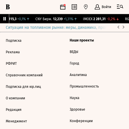
Войти
RGBI
115,3
+0,1%
↑
CNY Бирж.
12,239
+1,31%
↑
IMOEX
2 281,31
-0,2%
↓
RGB
Ситуация на топливном рынке: меры, динамика, прогнозы
Выб
Наши проекты
Подписка
ВЕДЫ
Реклама
Город
РФРИТ
Аналитика
Справочник компаний
Промышленность
Подписка для юр.лиц
Наука
О компании
Здоровье
Редакция
Конференции
Менеджмент