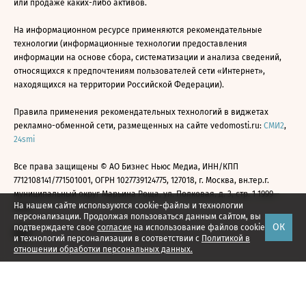
или продаже каких-либо активов.
На информационном ресурсе применяются рекомендательные
технологии (информационные технологии предоставления
информации на основе сбора, систематизации и анализа сведений,
относящихся к предпочтениям пользователей сети «Интернет»,
находящихся на территории Российской Федерации).
Правила применения рекомендательных технологий в виджетах
рекламно-обменной сети, размещенных на сайте vedomosti.ru:
СМИ2
,
24smi
Все права защищены © АО Бизнес Ньюс Медиа, ИНН/КПП
7712108141/771501001, ОГРН 1027739124775, 127018, г. Москва, вн.тер.г.
муниципальный округ Марьина Роща, ул. Полковая, д. 3, стр. 1 1999—
На нашем сайте используются cookie-файлы и технологии
2026
персонализации. Продолжая пользоваться данным сайтом, вы
ОК
подтверждаете свое
согласие
на использование файлов cookie
и технологий персонализации в соответствии с
Политикой в
отношении обработки персональных данных.