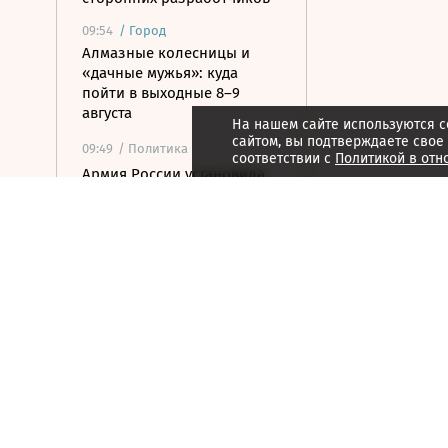
09:54
/
Город
Алмазные колесницы и
«дачные мужья»: куда
пойти в выходные 8–9
августа
На нашем сайте используются c
сайтом, вы подтверждаете свое
09:49
/ Политика
соответствии с
Политикой в отн
Армия России установила
контроль над селом
Анискино в Харьковской
области
09:45
/ Политика
Минобороны отчиталось
об ударах по Украине за
неделю
09:38
/ Общество
Минцифры опровергло
слухи о запрете доступа в
соцсети детям