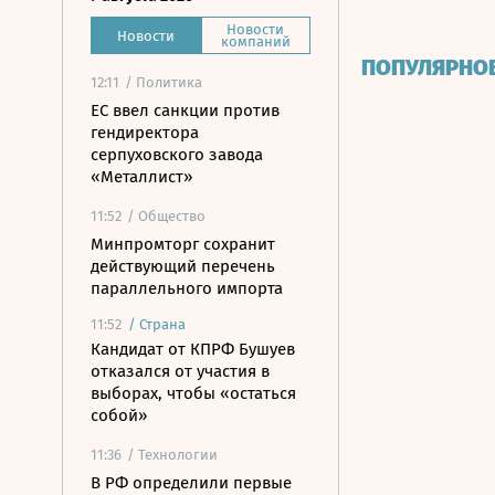
Новости
Новости
компаний
ПОПУЛЯРНО
12:11
/ Политика
ЕС ввел санкции против
гендиректора
серпуховского завода
«Металлист»
11:52
/ Общество
Минпромторг сохранит
действующий перечень
параллельного импорта
11:52
/
Страна
Кандидат от КПРФ Бушуев
отказался от участия в
выборах, чтобы «остаться
собой»
11:36
/ Технологии
В РФ определили первые