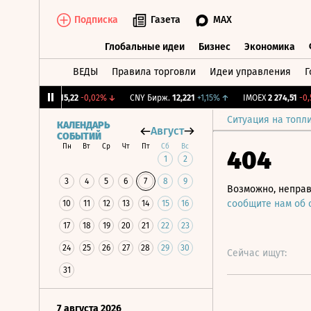
Подписка
Газета
MAX
Глобальные идеи
Бизнес
Экономика
ВЕДЫ
Правила торговли
Идеи управления
Г
Глобальные идеи
Бизнес
Экономик
↓
RGBI
115,22
-0,02%
↓
CNY Бирж.
12,221
+1,15%
↑
IMOEX
2 274,51
-0,5%
Ситуация на топл
КАЛЕНДАРЬ
Август
СОБЫТИЙ
Пн
Вт
Ср
Чт
Пт
Сб
Вс
404
1
2
3
4
5
6
7
8
9
Возможно, неправ
сообщите нам об
10
11
12
13
14
15
16
17
18
19
20
21
22
23
24
25
26
27
28
29
30
Сейчас ищут:
31
7 августа 2026