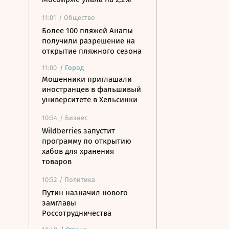
11:01
/ Общество
Более 100 пляжей Анапы
получили разрешение на
открытие пляжного сезона
11:00
/
Город
Мошенники приглашали
иностранцев в фальшивый
университете в Хельсинки
10:54
/ Бизнес
Wildberries запустит
программу по открытию
хабов для хранения
товаров
10:52
/ Политика
Путин назначил нового
замглавы
Россотрудничества