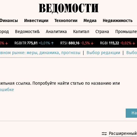
Финансы
Инвестиции
Технологии
Медиа
Недвижимость
ород
Ведомости&
Аналитика
Капитал
Страна
Промышле
а
Финансы
Инвестиции
Технологии
Медиа
Недвижимос
↓
RGBITR
775,81
+0,01%
↑
RTSI
880,16
-0,5%
↓
RGBI
115,22
-0,02%
↓
ивном рынке: меры, динамика, прогнозы
Выбор редакции
Выбо
ильная ссылка. Попробуйте найти статью по названию или
 ошибке
На
Расширенный