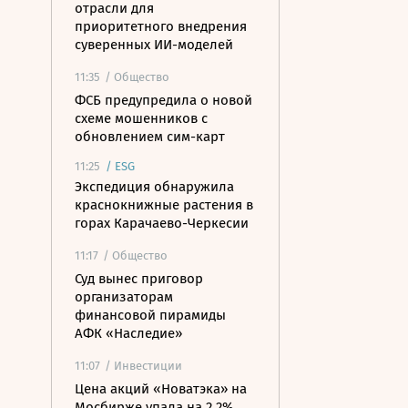
отрасли для
приоритетного внедрения
суверенных ИИ-моделей
11:35
/ Общество
ФСБ предупредила о новой
схеме мошенников с
обновлением сим-карт
11:25
/
ESG
Экспедиция обнаружила
краснокнижные растения в
горах Карачаево-Черкесии
11:17
/ Общество
Суд вынес приговор
организаторам
финансовой пирамиды
АФК «Наследие»
11:07
/ Инвестиции
Цена акций «Новатэка» на
Мосбирже упала на 2,2%