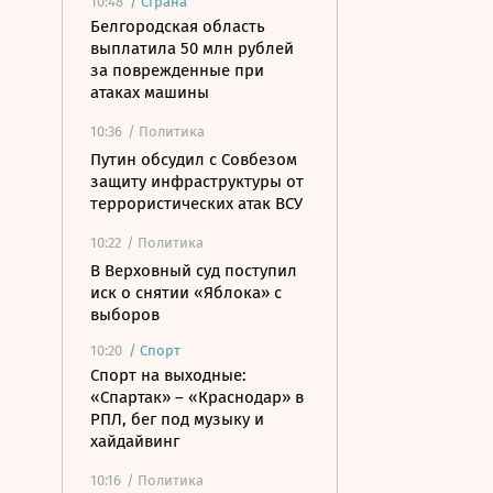
10:48
/
Страна
Белгородская область
выплатила 50 млн рублей
за поврежденные при
атаках машины
10:36
/ Политика
Путин обсудил с Совбезом
защиту инфраструктуры от
террористических атак ВСУ
10:22
/ Политика
В Верховный суд поступил
иск о снятии «Яблока» с
выборов
10:20
/
Спорт
Спорт на выходные:
«Спартак» – «Краснодар» в
РПЛ, бег под музыку и
хайдайвинг
10:16
/ Политика