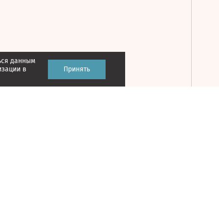
ься данным
Принять
изации в