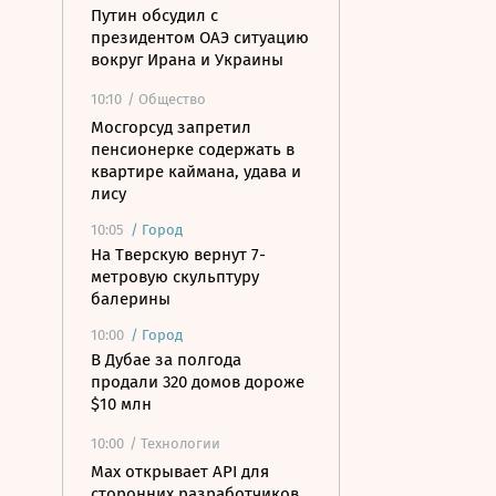
Путин обсудил с
президентом ОАЭ ситуацию
вокруг Ирана и Украины
10:10
/ Общество
Мосгорсуд запретил
пенсионерке содержать в
квартире каймана, удава и
лису
10:05
/
Город
На Тверскую вернут 7-
метровую скульптуру
балерины
10:00
/
Город
В Дубае за полгода
продали 320 домов дороже
$10 млн
10:00
/ Технологии
Mах открывает API для
сторонних разработчиков