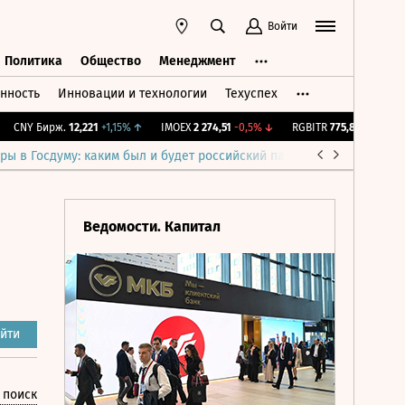
Войти
Политика
Общество
Менеджмент
нность
Инновации и технологии
Техуспех
ть
Политика
Общество
Менеджмент
CNY Бирж.
12,221
+1,15%
↑
IMOEX
2 274,51
-0,5%
↓
RGBITR
775,81
+0,01%
↑
ры в Госдуму: каким был и будет российский парламент
Война н
Ведомости. Капитал
йти
 поиск