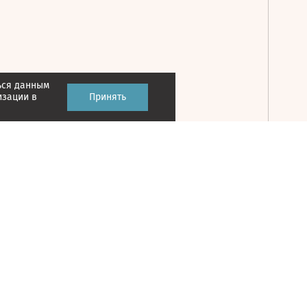
ься данным
Принять
изации в