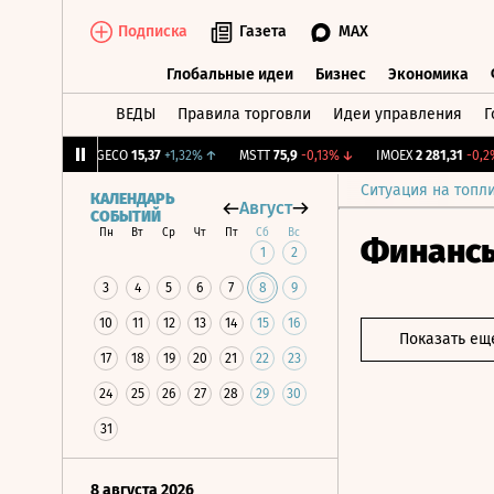
Подписка
Газета
MAX
Глобальные идеи
Бизнес
Экономика
ВЕДЫ
Правила торговли
Идеи управления
Г
Глобальные идеи
Бизнес
Экономик
+1,31%
↑
GECO
15,37
+1,32%
↑
MSTT
75,9
-0,13%
↓
IMOEX
2 281,31
-0,2%
Ситуация на топл
КАЛЕНДАРЬ
Август
СОБЫТИЙ
Пн
Вт
Ср
Чт
Пт
Сб
Вс
Финанс
1
2
3
4
5
6
7
8
9
10
11
12
13
14
15
16
Показать ещ
17
18
19
20
21
22
23
24
25
26
27
28
29
30
31
8 августа 2026