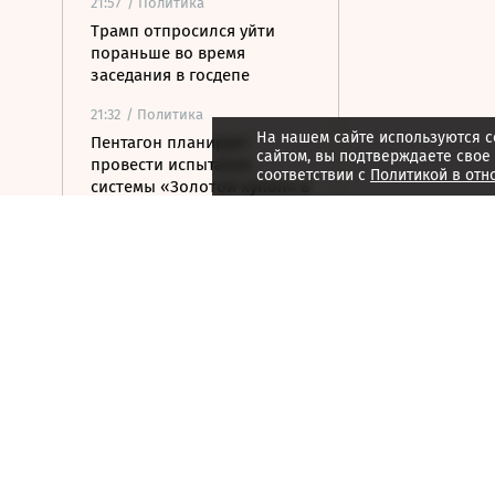
21:57
/ Политика
Трамп отпросился уйти
пораньше во время
заседания в госдепе
21:32
/ Политика
На нашем сайте используются c
Пентагон планирует
сайтом, вы подтверждаете свое
провести испытания
соответствии с
Политикой в отн
системы «Золотой купол» в
конце 2026 года
21:17
/ Политика
«Росатом» разрешил
китайской Sealegend
Shipping проход по СМП
20:51
/ Политика
Минюст США поддержал
монастырь РПЦЗ в споре
из-за ветропарка
20:32
/ Политика