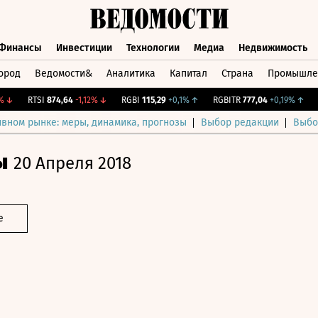
Финансы
Инвестиции
Технологии
Медиа
Недвижимость
ород
Ведомости&
Аналитика
Капитал
Страна
Промышле
а
Финансы
Инвестиции
Технологии
Медиа
Недвижимос
↓
RTSI
874,64
-1,12%
↓
RGBI
115,29
+0,1%
↑
RGBITR
777,04
+0,19%
↑
CN
ивном рынке: меры, динамика, прогнозы
Выбор редакции
Выбо
ы
20 Апреля 2018
е