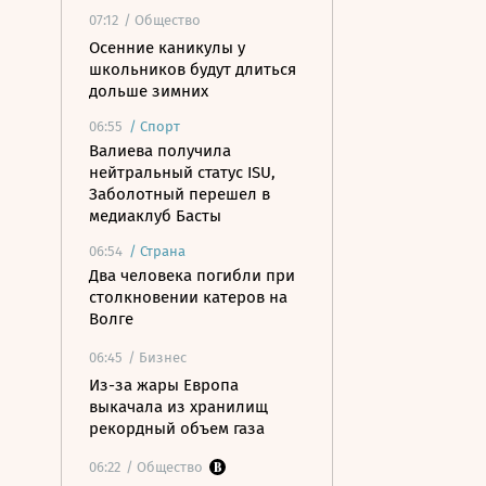
07:12
/ Общество
Осенние каникулы у
школьников будут длиться
дольше зимних
06:55
/
Спорт
Валиева получила
нейтральный статус ISU,
Заболотный перешел в
медиаклуб Басты
06:54
/
Страна
Два человека погибли при
столкновении катеров на
Волге
06:45
/ Бизнес
Из-за жары Европа
выкачала из хранилищ
рекордный объем газа
06:22
/ Общество