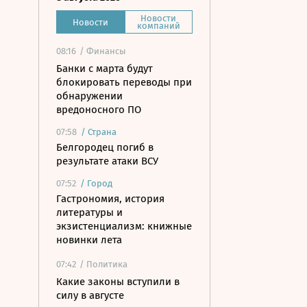
Новости
Новости
компаний
08:16
/ Финансы
Банки с марта будут
блокировать переводы при
обнаружении
вредоносного ПО
07:58
/
Страна
Белгородец погиб в
результате атаки ВСУ
07:52
/
Город
Гастрономия, история
литературы и
экзистенциализм: книжные
новинки лета
07:42
/ Политика
Какие законы вступили в
силу в августе