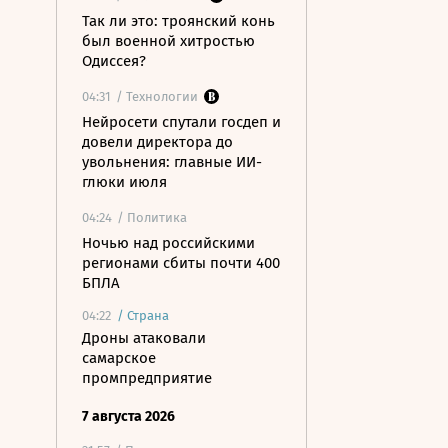
Так ли это: троянский конь
был военной хитростью
Одиссея?
04:31
/ Технологии
Нейросети спутали госдеп и
довели директора до
увольнения: главные ИИ-
глюки июля
04:24
/ Политика
Ночью над российскими
регионами сбиты почти 400
БПЛА
04:22
/
Страна
Дроны атаковали
самарское
промпредприятие
7 августа 2026