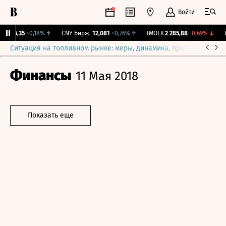
Войти
I
115,35
+0,18%
↑
CNY Бирж.
12,081
+0,76%
↑
IMOEX
2 285,88
-0,69%
↓
RG
Ситуация на топливном рынке: меры, динамика, прогнозы
Выб
Финансы
11 Мая 2018
Показать еще