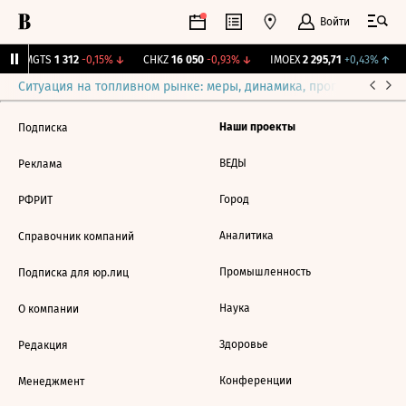
Войти
↑
MGTS
1 312
-0,15%
↓
CHKZ
16 050
-0,93%
↓
IMOEX
2 295,71
+0,43%
↑
Ситуация на топливном рынке: меры, динамика, прогнозы
Выб
Наши проекты
Подписка
ВЕДЫ
Реклама
Город
РФРИТ
Аналитика
Справочник компаний
Промышленность
Подписка для юр.лиц
Наука
О компании
Здоровье
Редакция
Конференции
Менеджмент