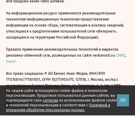
или продаже каких-либо активов.
На информационном ресурсе применяются рекомендательные
технологии (информационные технологии предоставления
информации на основе сбора, систематизации и анализа сведений,
относящихся к предпочтениям пользователей сети «Интернет»,
находящихся на территории Российской Федерации).
Правила применения рекомендательных технологий в виджетах
рекламно-обменной сети, размещенных на сайте vedomosti.ru:
СМИ2
,
24smi
Все права защищены © АО Бизнес Ньюс Медиа, ИНН/КПП
7712108141/771501001, ОГРН 1027739124775, 127018, г. Москва, вн.тер.г.
муниципальный округ Марьина Роща, ул. Полковая, д. 3, стр. 1 1999—
На нашем сайте используются cookie-файлы и технологии
2026
персонализации. Продолжая пользоваться данным сайтом, вы
ОК
подтверждаете свое
согласие
на использование файлов cookie
и технологий персонализации в соответствии с
Политикой в
отношении обработки персональных данных.