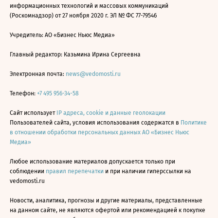
информационных технологий и массовых коммуникаций
(Роскомнадзор) от 27 ноября 2020 г. ЭЛ № ФС 77-79546
Учредитель: АО «Бизнес Ньюс Медиа»
Главный редактор: Казьмина Ирина Сергеевна
Электронная почта:
news@vedomosti.ru
Телефон:
+7 495 956-34-58
Сайт использует
IP адреса, cookie и данные геолокации
Пользователей сайта, условия использования содержатся в
Политике
в отношении обработки персональных данных АО «Бизнес Ньюс
Медиа»
Любое использование материалов допускается только при
соблюдении
правил перепечатки
и при наличии гиперссылки на
vedomosti.ru
Новости, аналитика, прогнозы и другие материалы, представленные
на данном сайте, не являются офертой или рекомендацией к покупке