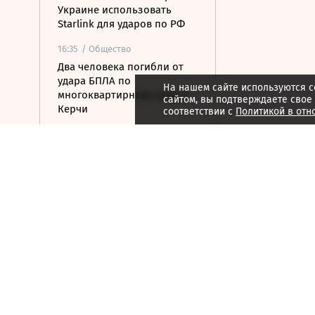
Украине использовать
Starlink для ударов по РФ
16:35
/ Общество
Два человека погибли от
удара БПЛА по
На нашем сайте используются c
многоквартирному дому в
сайтом, вы подтверждаете свое
Керчи
соответствии с
Политикой в отн
16:32
/ Бизнес
Сбор тепличных овощей в
РФ вырос на 3,5% до 1 млн
тонн
16:23
/ Политика
Суд США остановил проект
строительства бального
зала в Белом доме
16:11
/ Политика
СМИ: Иран хочет отмены
санкций США в обмен на