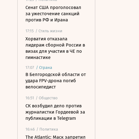
Сенат США проголосовал
за ужесточение санкций
против РФ и Ирана
17:15
/ Стиль жизни
Хорватия отказала
лидерам сборной России в
визах для участия в ЧЕ по
гимнастике
17:07
/
Страна
В Белгородской области от
удара FPV-дрона погиб
велосипедист
16:51
/ Общество
СК возбудил дело против
журналистки Гордеевой за
публикации в Telegram
16:46
/ Политика
The Atlantic: Маск запретил