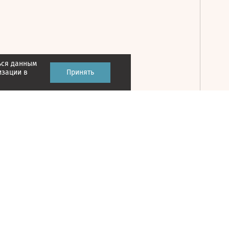
ься данным
Принять
изации в