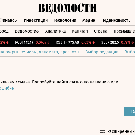
Финансы
Инвестиции
Технологии
Медиа
Недвижимость
ород
Ведомости&
Аналитика
Капитал
Страна
Промышле
а
Финансы
Инвестиции
Технологии
Медиа
Недвижимос
↓
RGBI
115,17
-0,06%
↓
RGBITR
775,48
-0,03%
↓
SBER
282,5
-0,79%
↓
ивном рынке: меры, динамика, прогнозы
Выбор редакции
Выбо
ильная ссылка. Попробуйте найти статью по названию или
 ошибке
На
Расширенный