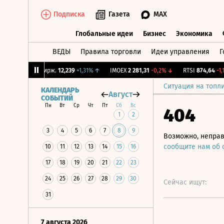
Подписка
Газета
MAX
Глобальные идеи
Бизнес
Экономика
ВЕДЫ
Правила торговли
Идеи управления
Г
Глобальные идеи
Бизнес
Экономик
%
↓
CNY Бирж.
12,239
+1,31%
↑
IMOEX
2 281,31
-0,2%
↓
RTSI
874,64
-1,12%
Ситуация на топл
КАЛЕНДАРЬ
Август
СОБЫТИЙ
Пн
Вт
Ср
Чт
Пт
Сб
Вс
404
1
2
3
4
5
6
7
8
9
Возможно, неправ
сообщите нам об
10
11
12
13
14
15
16
17
18
19
20
21
22
23
24
25
26
27
28
29
30
Сейчас ищут:
31
7 августа 2026