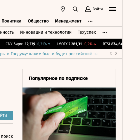
Войти
Политика
Общество
Менеджмент
нность
Инновации и технологии
Техуспех
ть
Политика
Общество
Менеджмент
CNY Бирж.
12,239
+1,31%
↑
IMOEX
2 281,31
-0,2%
↓
RTSI
874,64
-1,12%
↓
R
ры в Госдуму: каким был и будет российский парламент
Война н
Популярное по подписке
йти
 поиск