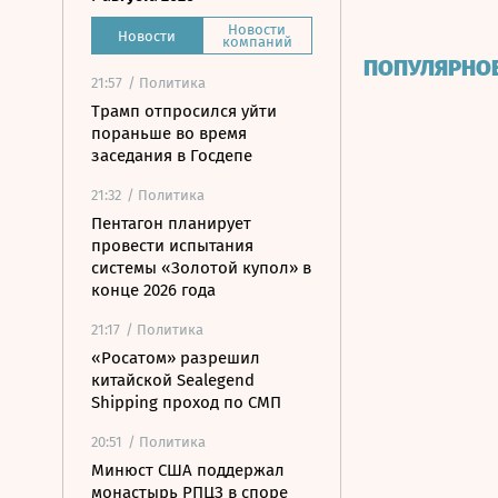
Новости
Новости
компаний
ПОПУЛЯРНО
21:57
/ Политика
Трамп отпросился уйти
пораньше во время
заседания в Госдепе
21:32
/ Политика
Пентагон планирует
провести испытания
системы «Золотой купол» в
конце 2026 года
21:17
/ Политика
«Росатом» разрешил
китайской Sealegend
Shipping проход по СМП
20:51
/ Политика
Минюст США поддержал
монастырь РПЦЗ в споре