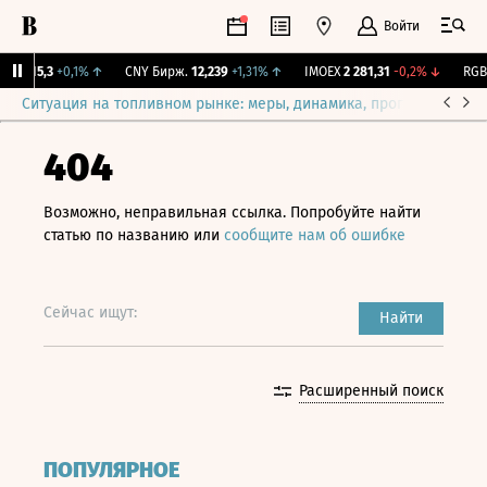
Войти
BI
115,3
+0,1%
↑
CNY Бирж.
12,239
+1,31%
↑
IMOEX
2 281,31
-0,2%
↓
RGBI
Ситуация на топливном рынке: меры, динамика, прогнозы
Выб
404
Возможно, неправильная ссылка. Попробуйте найти
статью по названию или
сообщите нам об ошибке
Сейчас ищут:
Найти
Расширенный поиск
ПОПУЛЯРНОЕ