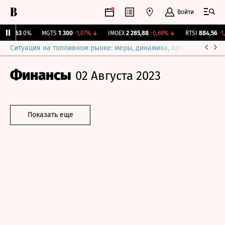
Войти
AN
563
0%
MGTS
1 300
-1,07%
↓
IMOEX
2 285,88
-0,69%
↓
RTSI
884,56
-1,2
Ситуация на топливном рынке: меры, динамика, прогнозы
Выб
Финансы
02 Августа 2023
Показать еще