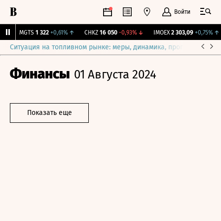
Войти
↑
MGTS
1 322
+0,61%
↑
CHKZ
16 050
-0,93%
↓
IMOEX
2 303,09
+0,75%
↑
Ситуация на топливном рынке: меры, динамика, прогнозы
Выб
Финансы
01 Августа 2024
Показать еще