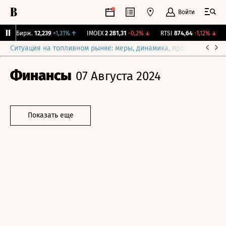
Войти
CNY Бирж.
12,239
+1,31%
↑
IMOEX
2 281,31
-0,2%
↓
RTSI
874,64
-1,12%
↓
R
Ситуация на топливном рынке: меры, динамика, прогнозы
Выб
Финансы
07 Августа 2024
Показать еще