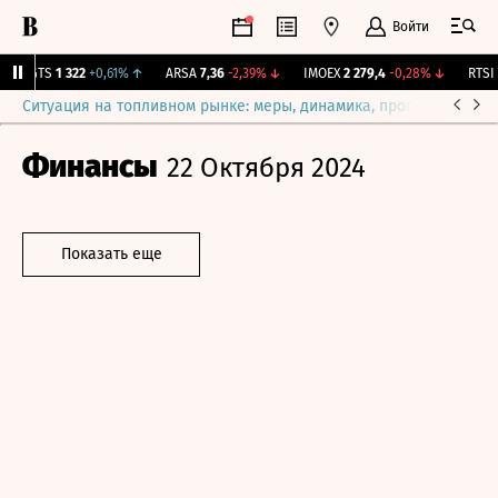
Войти
MGTS
1 322
+0,61%
↑
ARSA
7,36
-2,39%
↓
IMOEX
2 279,4
-0,28%
↓
RTSI
8
Ситуация на топливном рынке: меры, динамика, прогнозы
Выб
Финансы
22 Октября 2024
Показать еще