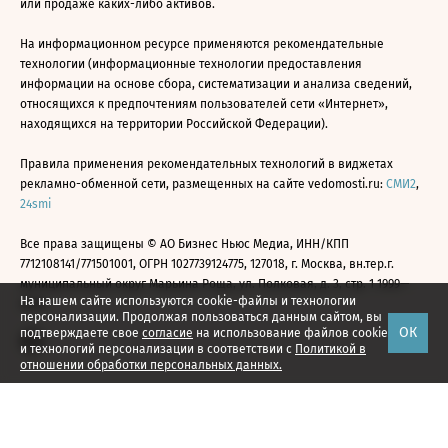
или продаже каких-либо активов.
На информационном ресурсе применяются рекомендательные
технологии (информационные технологии предоставления
информации на основе сбора, систематизации и анализа сведений,
относящихся к предпочтениям пользователей сети «Интернет»,
находящихся на территории Российской Федерации).
Правила применения рекомендательных технологий в виджетах
рекламно-обменной сети, размещенных на сайте vedomosti.ru:
СМИ2
,
24smi
Все права защищены © АО Бизнес Ньюс Медиа, ИНН/КПП
7712108141/771501001, ОГРН 1027739124775, 127018, г. Москва, вн.тер.г.
муниципальный округ Марьина Роща, ул. Полковая, д. 3, стр. 1 1999—
На нашем сайте используются cookie-файлы и технологии
2026
персонализации. Продолжая пользоваться данным сайтом, вы
ОК
подтверждаете свое
согласие
на использование файлов cookie
и технологий персонализации в соответствии с
Политикой в
отношении обработки персональных данных.