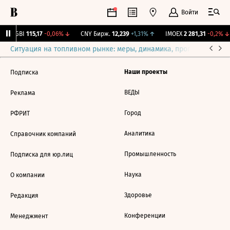
Войти
RGBI
115,17
-0,06%
↓
CNY Бирж.
12,239
+1,31%
↑
IMOEX
2 281,31
-0,2%
↓
Ситуация на топливном рынке: меры, динамика, прогнозы
Выб
Наши проекты
Подписка
ВЕДЫ
Реклама
Город
РФРИТ
Аналитика
Справочник компаний
Промышленность
Подписка для юр.лиц
Наука
О компании
Здоровье
Редакция
Конференции
Менеджмент