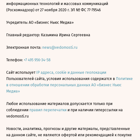
информационных технологий и массовых коммуникаций
(Роскомнадзор) от 27 ноября 2020 г. ЭЛ № ФС 77-79546
Учредитель: АО «Бизнес Ньюс Медиа»
Главный редактор: Казьмина Ирина Сергеевна
Электронная почта:
news@vedomosti.ru
Телефон:
+7 495 956-34-58
Сайт использует
IP адреса, cookie и данные геолокации
Пользователей сайта, условия использования содержатся в
Политике
в отношении обработки персональных данных АО «Бизнес Ньюс
Медиа»
Любое использование материалов допускается только при
соблюдении
правил перепечатки
и при наличии гиперссылки на
vedomosti.ru
Новости, аналитика, прогнозы и другие материалы, представленные
на данном сайте, не являются офертой или рекомендацией к покупке