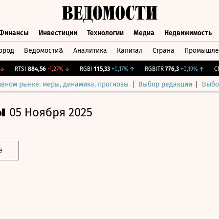
Финансы
Инвестиции
Технологии
Медиа
Недвижимость
ород
Ведомости&
Аналитика
Капитал
Страна
Промышле
а
Финансы
Инвестиции
Технологии
Медиа
Недвижимос
RTSI
884,56
-1,27%
↓
RGBI
115,33
+0,17%
↑
RGBITR
776,3
+0,19%
↑
CNY 
ивном рынке: меры, динамика, прогнозы
Выбор редакции
Выбо
ы
05 Ноября 2025
е