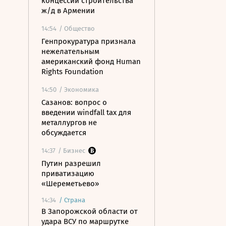
концессии строительства
ж/д в Армении
14:54
/ Общество
Генпрокуратура признала
нежелательным
американский фонд Human
Rights Foundation
14:50
/ Экономика
Сазанов: вопрос о
введении windfall tax для
металлургов не
обсуждается
14:37
/ Бизнес
Путин разрешил
приватизацию
«Шереметьево»
14:34
/
Страна
В Запорожской области от
удара ВСУ по маршрутке