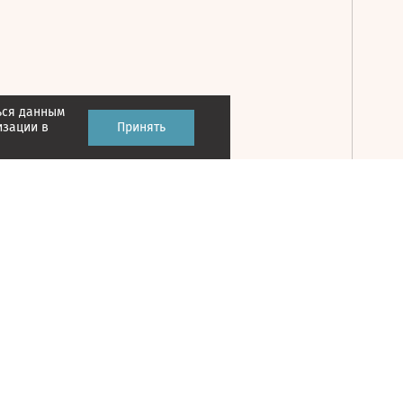
ься данным
Принять
изации в