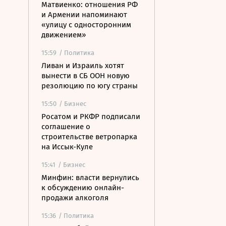
Матвиенко: отношения РФ
и Армении напоминают
«улицу с односторонним
движением»
15:59
/ Политика
Ливан и Израиль хотят
вынести в СБ ООН новую
резолюцию по югу страны
15:50
/ Бизнес
Росатом и РКФР подписали
соглашение о
строительстве ветропарка
на Иссык-Куле
15:41
/ Бизнес
Минфин: власти вернулись
к обсуждению онлайн-
продажи алкоголя
15:36
/ Политика