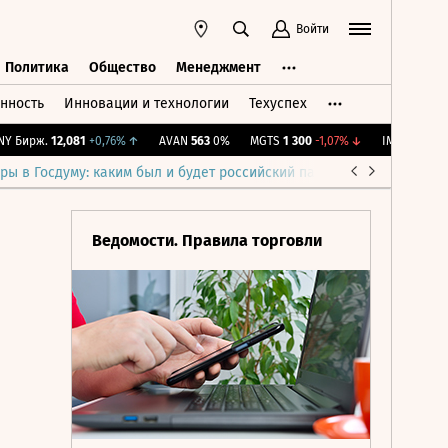
Войти
Политика
Общество
Менеджмент
нность
Инновации и технологии
Техуспех
ть
Политика
Общество
Менеджмент
Бирж.
12,081
+0,76%
↑
AVAN
563
0%
MGTS
1 300
-1,07%
↓
IMOEX
2 285,88
ры в Госдуму: каким был и будет российский парламент
Война н
Ведомости. Правила торговли