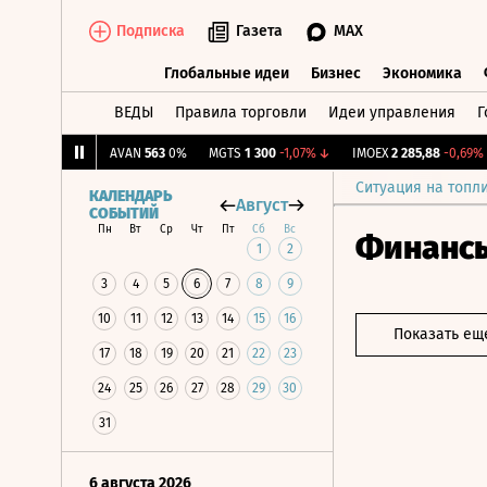
Подписка
Газета
MAX
Глобальные идеи
Бизнес
Экономика
ВЕДЫ
Правила торговли
Идеи управления
Г
Глобальные идеи
Бизнес
Экономик
81
+0,76%
↑
AVAN
563
0%
MGTS
1 300
-1,07%
↓
IMOEX
2 285,88
-0,69%
↓
Ситуация на топл
КАЛЕНДАРЬ
Август
СОБЫТИЙ
Пн
Вт
Ср
Чт
Пт
Сб
Вс
Финанс
1
2
3
4
5
6
7
8
9
10
11
12
13
14
15
16
Показать ещ
17
18
19
20
21
22
23
24
25
26
27
28
29
30
31
6 августа 2026