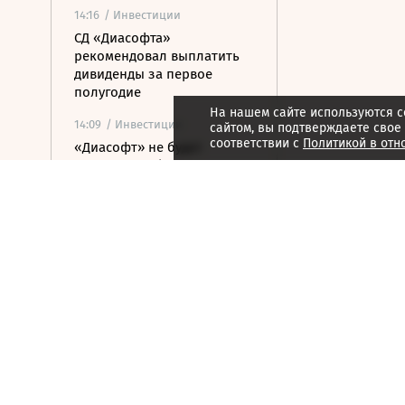
14:16
/ Инвестиции
СД «Диасофта»
рекомендовал выплатить
дивиденды за первое
полугодие
На нашем сайте используются c
14:09
/ Инвестиции
сайтом, вы подтверждаете свое
соответствии с
Политикой в отн
«Диасофт» не будет
проводить обратный выкуп
акций в предстоящем
квартале
14:01
/ Экономика
Международные резервы
России снизились на $11,8
млрд
14:00
/ Экономика
Бизнес из-за атак сможет
учитывать больше видов
расходов при расчете
налогов