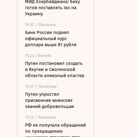
МИД Азербайджана: Баку
готов поставлять газ на
Украину
15:32
/ Финансы
Банк России поднял
официальный курс
доллара выше 81 рубля
15:23
/ Бизнес
Путин постановил создать
в Якутии и Смоленской
области алмазный кластер
15:21
/ Политика
Путин упростил
присвоение воинских
званий добровольцам
15:12
/ Политика
РФ не получала обращений
по прекращению