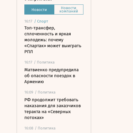
Новости
Новости
компаний
16:17
/
Спорт
Топ-трансфер,
сплоченность и яркая
молодежь: почему
«Спартак» может выиграть
РПЛ
16:17
/ Политика
Матвиенко предупредила
об опасности поездок в
Армению
16:09
/ Политика
РФ продолжит требовать
наказания для заказчиков
теракта на «Северных
потоках»
16:08
/ Политика