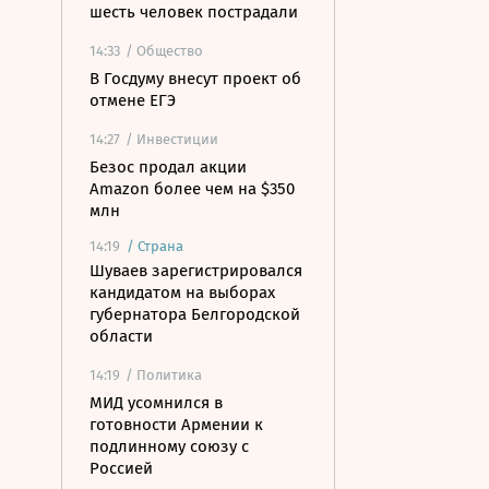
шесть человек пострадали
14:33
/ Общество
В Госдуму внесут проект об
отмене ЕГЭ
14:27
/ Инвестиции
Безос продал акции
Amazon более чем на $350
млн
14:19
/
Страна
Шуваев зарегистрировался
кандидатом на выборах
губернатора Белгородской
области
14:19
/ Политика
МИД усомнился в
готовности Армении к
подлинному союзу с
Россией