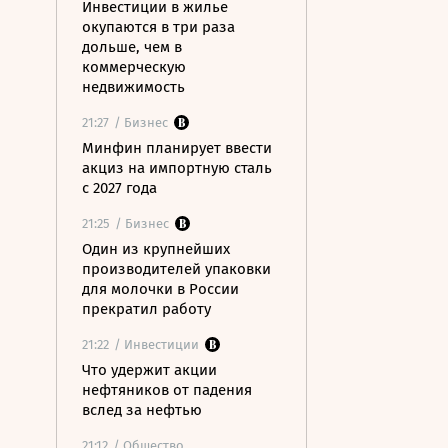
Инвестиции в жилье
окупаются в три раза
дольше, чем в
коммерческую
недвижимость
21:27
/ Бизнес
Минфин планирует ввести
акциз на импортную сталь
с 2027 года
21:25
/ Бизнес
Один из крупнейших
производителей упаковки
для молочки в России
прекратил работу
21:22
/ Инвестиции
Что удержит акции
нефтяников от падения
вслед за нефтью
21:12
/ Общество