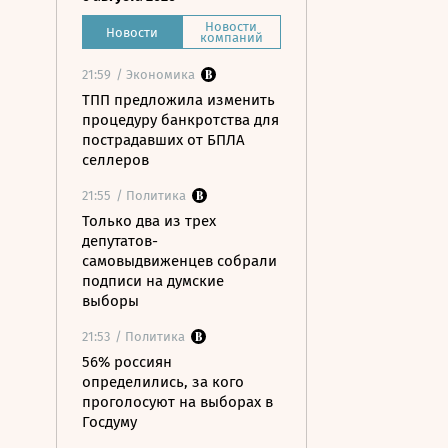
Новости
Новости
компаний
21:59
/ Экономика
ТПП предложила изменить
процедуру банкротства для
пострадавших от БПЛА
селлеров
21:55
/ Политика
Только два из трех
депутатов-
самовыдвиженцев собрали
подписи на думские
выборы
21:53
/ Политика
56% россиян
определились, за кого
проголосуют на выборах в
Госдуму