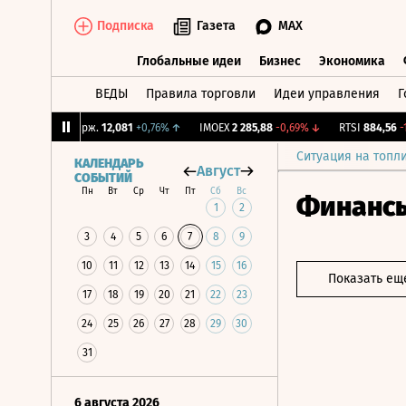
Подписка
Газета
MAX
Глобальные идеи
Бизнес
Экономика
ВЕДЫ
Правила торговли
Идеи управления
Г
Глобальные идеи
Бизнес
Экономик
↓
CNY Бирж.
12,081
+0,76%
↑
IMOEX
2 285,88
-0,69%
↓
RTSI
884,56
-1,27
Ситуация на топл
КАЛЕНДАРЬ
Август
СОБЫТИЙ
Пн
Вт
Ср
Чт
Пт
Сб
Вс
Финанс
1
2
3
4
5
6
7
8
9
10
11
12
13
14
15
16
Показать ещ
17
18
19
20
21
22
23
24
25
26
27
28
29
30
31
6 августа 2026