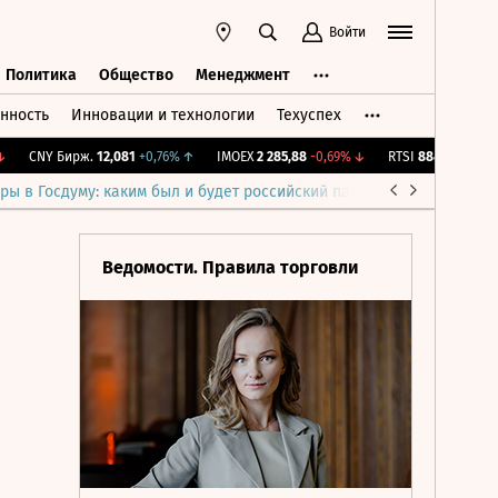
Войти
Политика
Общество
Менеджмент
нность
Инновации и технологии
Техуспех
ть
Политика
Общество
Менеджмент
CNY Бирж.
12,081
+0,76%
↑
IMOEX
2 285,88
-0,69%
↓
RTSI
884,56
-1,27%
↓
ры в Госдуму: каким был и будет российский парламент
Война н
Ведомости. Правила торговли