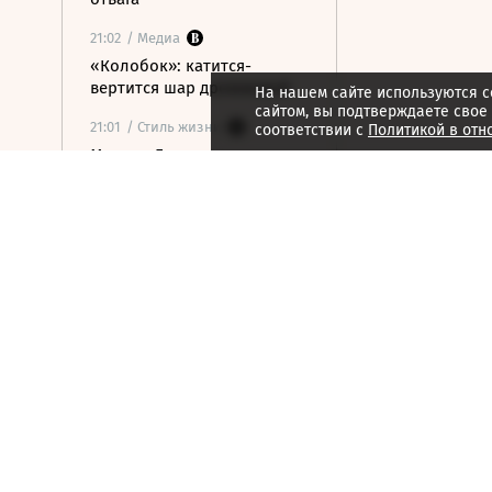
21:02
/ Медиа
«Колобок»: катится-
вертится шар дрожжевой
На нашем сайте используются c
сайтом, вы подтверждаете свое
21:01
/ Стиль жизни
соответствии с
Политикой в отн
Марина Брусникина:
«Иллюзии способны
влиять на людей»
21:00
/ Мнения
«Алмазная колесница»:
уроки созерцания
20:52
/ Бизнес
Глава «Ижавиа» объявил
об уходе после отзыва
сертификата авиакомпании
20:46
/
Страна
В Смоленске женщина и
ребенок погибли из-за