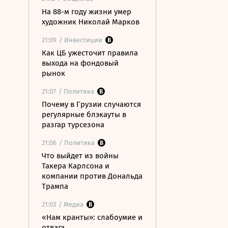
На 88-м году жизни умер
художник Николай Марков
21:09
/ Инвестиции
Как ЦБ ужесточит правила
выхода на фондовый
рынок
21:07
/ Политика
Почему в Грузии случаются
регулярные блэкауты в
разгар турсезона
21:06
/ Политика
Что выйдет из войны
Такера Карлсона и
компании против Дональда
Трампа
21:03
/ Медиа
«Нам кранты»: слабоумие и
отвага