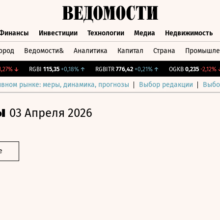
Финансы
Инвестиции
Технологии
Медиа
Недвижимость
ород
Ведомости&
Аналитика
Капитал
Страна
Промышле
а
Финансы
Инвестиции
Технологии
Медиа
Недвижимос
%
↓
RGBI
115,35
+0,18%
↑
RGBITR
776,42
+0,21%
↑
OGKB
0,235
-2,12%
↓
ивном рынке: меры, динамика, прогнозы
Выбор редакции
Выбо
ы
03 Апреля 2026
е