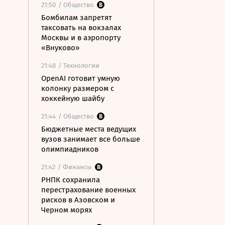
21:50
/ Общество
Бомбилам запретят
таксовать на вокзалах
Москвы и в аэропорту
«Внуково»
21:48
/ Технологии
OpenAI готовит умную
колонку размером с
хоккейную шайбу
21:44
/ Общество
Бюджетные места ведущих
вузов занимает все больше
олимпиадников
21:42
/ Финансы
РНПК сохранила
перестрахование военных
рисков в Азовском и
Черном морях