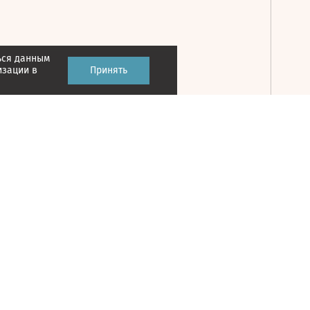
ься данным
Принять
изации в