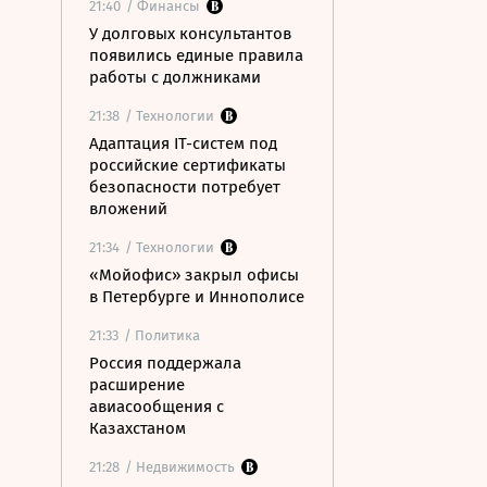
21:40
/ Финансы
У долговых консультантов
появились единые правила
работы с должниками
21:38
/ Технологии
Адаптация IT-систем под
российские сертификаты
безопасности потребует
вложений
21:34
/ Технологии
«Мойофис» закрыл офисы
в Петербурге и Иннополисе
21:33
/ Политика
Россия поддержала
расширение
авиасообщения с
Казахстаном
21:28
/ Недвижимость