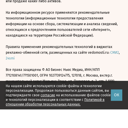
или продаже каких-либо активов.
На информационном ресурсе применяются рекомендательные
технологии (информационные технологии предоставления
информации на основе сбора, систематизации и анализа сведений,
относящихся к предпочтениям пользователей сети «Интернет»,
находящихся на территории Российской Федерации).
Правила применения рекомендательных технологий в виджетах
рекламно-обменной сети, размещенных на сайте vedomosti.ru:
СМИ2
,
24smi
Все права защищены © АО Бизнес Ньюс Медиа, ИНН/КПП
7712108141/771501001, ОГРН 1027739124775, 127018, г. Москва, вн.тер.г.
муниципальный округ Марьина Роща, ул. Полковая, д. 3, стр. 1 1999—
На нашем сайте используются cookie-файлы и технологии
2026
персонализации. Продолжая пользоваться данным сайтом, вы
ОК
подтверждаете свое
согласие
на использование файлов cookie
и технологий персонализации в соответствии с
Политикой в
отношении обработки персональных данных.