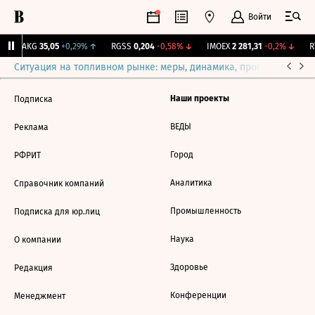
Войти
YAKG
35,05
+0,29%
↑
RGSS
0,204
-0,58%
↓
IMOEX
2 281,31
-0,2%
↓
RT
Ситуация на топливном рынке: меры, динамика, прогнозы
Выб
Наши проекты
Подписка
ВЕДЫ
Реклама
Город
РФРИТ
Аналитика
Справочник компаний
Промышленность
Подписка для юр.лиц
Наука
О компании
Здоровье
Редакция
Конференции
Менеджмент