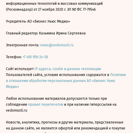
информационных технологий и массовых коммуникаций
(Роскомнадзор) от 27 ноября 2020 г. ЭЛ № ФС 77-79546
Учредитель: АО «Бизнес Ньюс Медиа»
Главный редактор: Казьмина Ирина Сергеевна
Электронная почта:
news@vedomosti.ru
Телефон:
+7 495 956-34-58
Сайт использует
IP адреса, cookie и данные геолокации
Пользователей сайта, условия использования содержатся в
Политике
в отношении обработки персональных данных АО «Бизнес Ньюс
Медиа»
Любое использование материалов допускается только при
соблюдении
правил перепечатки
и при наличии гиперссылки на
vedomosti.ru
Новости, аналитика, прогнозы и другие материалы, представленные
на данном сайте, не являются офертой или рекомендацией к покупке