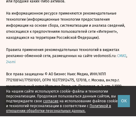
или продаже каких-либо активов.
На информационном ресурсе применяются рекомендательные
технологии (информационные технологии предоставления
информации на основе сбора, систематизации и анализа сведений,
относящихся к предпочтениям пользователей сети «Интернет»,
находящихся на территории Российской Федерации).
Правила применения рекомендательных технологий в виджетах
рекламно-обменной сети, размещенных на сайте vedomosti.ru:
СМИ2
,
24smi
Все права защищены © АО Бизнес Ньюс Медиа, ИНН/КПП
7712108141/771501001, ОГРН 1027739124775, 127018, г. Москва, вн.тер.г.
муниципальный округ Марьина Роща, ул. Полковая, д. 3, стр. 1 1999—
На нашем сайте используются cookie-файлы и технологии
2026
персонализации. Продолжая пользоваться данным сайтом, вы
ОК
подтверждаете свое
согласие
на использование файлов cookie
и технологий персонализации в соответствии с
Политикой в
отношении обработки персональных данных.