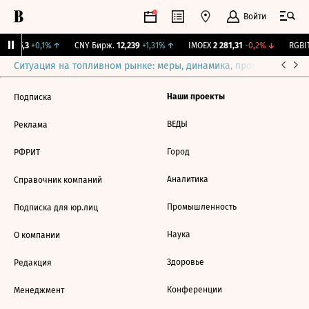
Войти
BI
115,3
+0,1%
↑
CNY Бирж.
12,239
+1,31%
↑
IMOEX
2 281,31
-0,2%
↓
RGBIT
Ситуация на топливном рынке: меры, динамика, прогнозы
Выб
Наши проекты
Подписка
ВЕДЫ
Реклама
Город
РФРИТ
Аналитика
Справочник компаний
Промышленность
Подписка для юр.лиц
Наука
О компании
Здоровье
Редакция
Конференции
Менеджмент