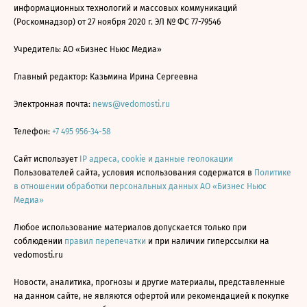
информационных технологий и массовых коммуникаций
(Роскомнадзор) от 27 ноября 2020 г. ЭЛ № ФС 77-79546
Учредитель: АО «Бизнес Ньюс Медиа»
Главный редактор: Казьмина Ирина Сергеевна
Электронная почта:
news@vedomosti.ru
Телефон:
+7 495 956-34-58
Сайт использует
IP адреса, cookie и данные геолокации
Пользователей сайта, условия использования содержатся в
Политике
в отношении обработки персональных данных АО «Бизнес Ньюс
Медиа»
Любое использование материалов допускается только при
соблюдении
правил перепечатки
и при наличии гиперссылки на
vedomosti.ru
Новости, аналитика, прогнозы и другие материалы, представленные
на данном сайте, не являются офертой или рекомендацией к покупке