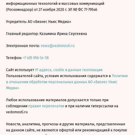
информационных технологий и массовых коммуникаций
(Роскомнадзор) от 27 ноября 2020 г. ЭЛ № ФС 77-79546
Учредитель: АО «Бизнес Ньюс Медиа»
Главный редактор: Казьмина Ирина Сергеевна
Электронная почта:
news@vedomosti.ru
Телефон:
+7 495 956-34-58
Сайт использует
IP адреса, cookie и данные геолокации
Пользователей сайта, условия использования содержатся в
Политике
в отношении обработки персональных данных АО «Бизнес Ньюс
Медиа»
Любое использование материалов допускается только при
соблюдении
правил перепечатки
и при наличии гиперссылки на
vedomosti.ru
Новости, аналитика, прогнозы и другие материалы, представленные
на данном сайте, не являются офертой или рекомендацией к покупке