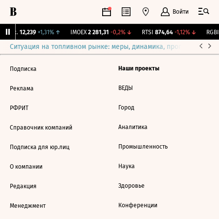
Войти
Бирж.
12,239
+1,31%
↑
IMOEX
2 281,31
-0,2%
↓
RTSI
874,64
-1,12%
↓
RGBI
Ситуация на топливном рынке: меры, динамика, прогнозы
Выб
Наши проекты
Подписка
ВЕДЫ
Реклама
Город
РФРИТ
Аналитика
Справочник компаний
Промышленность
Подписка для юр.лиц
Наука
О компании
Здоровье
Редакция
Конференции
Менеджмент