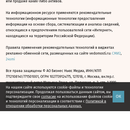
или продаже каких-либо активов.
На информационном ресурсе применяются рекомендательные
технологии (информационные технологии предоставления
информации на основе сбора, систематизации и анализа сведений,
относящихся к предпочтениям пользователей сети «Интернет»,
находящихся на территории Российской Федерации).
Правила применения рекомендательных технологий в виджетах
рекламно-обменной сети, размещенных на сайте vedomosti.ru:
СМИ2
,
24smi
Все права защищены © АО Бизнес Ньюс Медиа, ИНН/КПП
7712108141/771501001, ОГРН 1027739124775, 127018, г. Москва, вн.тер.г.
муниципальный округ Марьина Роща, ул. Полковая, д. 3, стр. 1 1999—
На нашем сайте используются cookie-файлы и технологии
2026
персонализации. Продолжая пользоваться данным сайтом, вы
ОК
подтверждаете свое
согласие
на использование файлов cookie
и технологий персонализации в соответствии с
Политикой в
отношении обработки персональных данных.