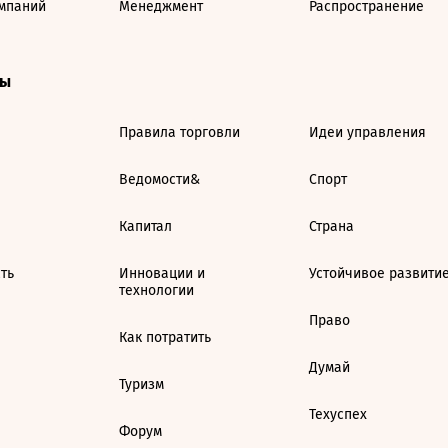
мпаний
Менеджмент
Распространение
ты
Правила торговли
Идеи управления
Ведомости&
Спорт
Капитал
Страна
ть
Инновации и
Устойчивое развити
технологии
Право
Как потратить
Думай
Туризм
Техуспех
Форум