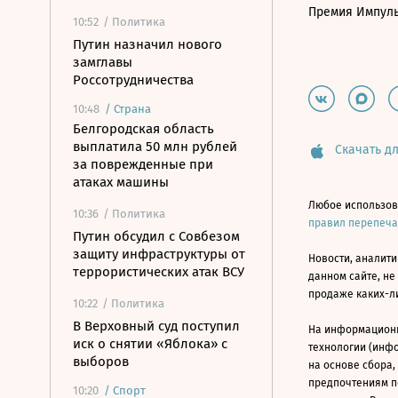
Премия Импул
10:52
/ Политика
Путин назначил нового
замглавы
Россотрудничества
10:48
/
Страна
Белгородская область
выплатила 50 млн рублей
Скачать дл
за поврежденные при
атаках машины
Любое использов
10:36
/ Политика
правил перепеч
Путин обсудил с Совбезом
защиту инфраструктуры от
Новости, аналити
террористических атак ВСУ
данном сайте, не
продаже каких-л
10:22
/ Политика
В Верховный суд поступил
На информацион
иск о снятии «Яблока» с
технологии (инф
выборов
на основе сбора,
предпочтениям п
10:20
/
Спорт