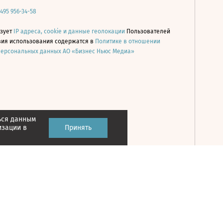
 495 956-34-58
ьзует
IP адреса, cookie и данные геолокации
Пользователей
овия использования содержатся в
Политике в отношении
персональных данных АО «Бизнес Ньюс Медиа»
ься данным
Принять
изации в