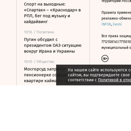
территории Росс
Спорт на выходные:
«Спартак» – «Краснодар» в
Правила примене
РПЛ, бег под музыку и
рекламно-обменно
хайдайвинг
INFOX
,
24smi
10:16
/ Политика
Все права защищ
Путин обсудил с
7712108141/7715010
президентом ОАЭ ситуацию
муниципальный окр
вокруг Ирана и Украины
10:10
/ Общество
Мосгорсуд запретил
На нашем сайте используются c
пенсионерке содержать в
сайтом, вы подтверждаете свое
соответствии с
Политикой в отн
квартире каймана, удава и
лису
10:05
/
Город
На Тверскую вернут 7-
метровую скульптуру
балерины
10:00
/
Город
В Дубае за полгода