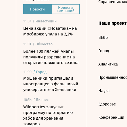
Справочник ко
Новости
Новости
компаний
11:07
/ Инвестиции
Наши проек
Цена акций «Новатэка» на
Мосбирже упала на 2,2%
ВЕДЫ
11:01
/ Общество
Город
Более 100 пляжей Анапы
получили разрешение на
открытие пляжного сезона
Аналитика
11:00
/
Город
Промышленнос
Мошенники приглашали
иностранцев в фальшивый
университете в Хельсинки
Наука
10:54
/ Бизнес
Здоровье
Wildberries запустит
программу по открытию
Конференции
хабов для хранения
товаров