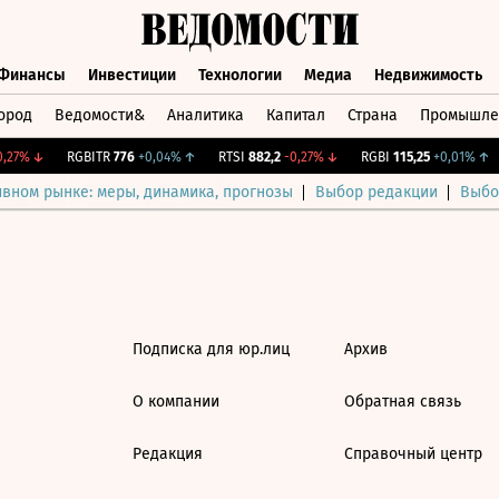
Финансы
Инвестиции
Технологии
Медиа
Недвижимость
ород
Ведомости&
Аналитика
Капитал
Страна
Промышле
а
Финансы
Инвестиции
Технологии
Медиа
Недвижимос
,27%
↓
RGBITR
776
+0,04%
↑
RTSI
882,2
-0,27%
↓
RGBI
115,25
+0,01%
↑
ивном рынке: меры, динамика, прогнозы
Выбор редакции
Выбо
Подписка для юр.лиц
Архив
О компании
Обратная связь
Редакция
Справочный центр