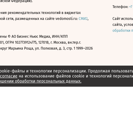
ийской Федерации).
Телефон:
+7
ния рекомендательных технологий в виджетах
й сети, размещенных на сайте vedomosti.ru:
СМИ2
,
Сайт испол
сайта, усл
обработки 
ены © АО Бизнес Ньюс Медиа, ИНН/КПП
01, ОГРН 1027739124775, 127018, г. Москва, вн.тер.г.
уг Марьина Роща, ул. Полковая, д. 3, стр. 1 1999—2026
ookie-файлы и технологии персонализации. Продолжая пользоват
согласие
на использование файлов cookie и технологий персонал
ошении обработки персональных данных.