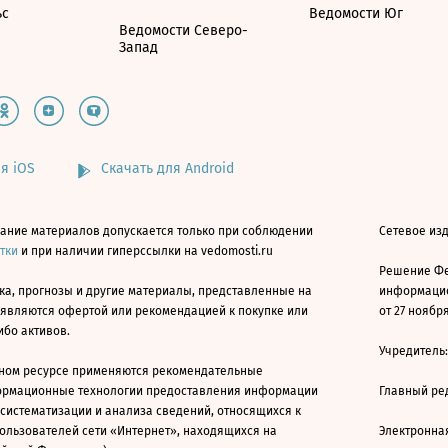
ьс
Ведомости Юг
Ведомости Северо-
Запад
я iOS
Скачать для Android
ание материалов допускается только при соблюдении
Сетевое изд
атки
и при наличии гиперссылки на vedomosti.ru
Решение Фе
ка, прогнозы и другие материалы, представленные на
информацио
 являются офертой или рекомендацией к покупке или
от 27 ноября
ибо активов.
Учредитель
ном ресурсе применяются рекомендательные
ормационные технологии предоставления информации
Главный ре
 систематизации и анализа сведений, относящихся к
ользователей сети «Интернет», находящихся на
Электронна