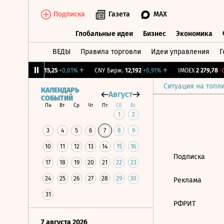
Подписка
Газета
MAX
Глобальные идеи
Бизнес
Экономика
ВЕДЫ
Правила торговли
Идеи управления
Г
Глобальные идеи
Бизнес
Экономик
7%
↓
RGBI
115,25
+0,01%
↑
CNY Бирж.
12,192
+0,91%
↑
IMOEX
2 279,78
-0
Ситуация на топл
КАЛЕНДАРЬ
Август
СОБЫТИЙ
Пн
Вт
Ср
Чт
Пт
Сб
Вс
1
2
3
4
5
6
7
8
9
10
11
12
13
14
15
16
Подписка
17
18
19
20
21
22
23
24
25
26
27
28
29
30
Реклама
31
РФРИТ
7 августа 2026