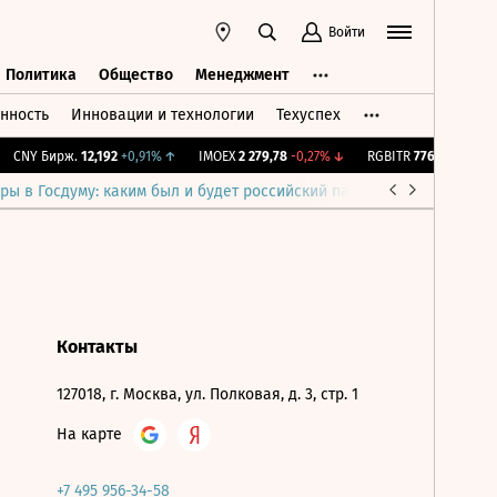
Войти
Политика
Общество
Менеджмент
нность
Инновации и технологии
Техуспех
ть
Политика
Общество
Менеджмент
CNY Бирж.
12,192
+0,91%
↑
IMOEX
2 279,78
-0,27%
↓
RGBITR
776
+0,04%
↑
ры в Госдуму: каким был и будет российский парламент
Война н
Контакты
127018, г. Москва, ул. Полковая, д. 3, стр. 1
На карте
+7 495 956-34-58