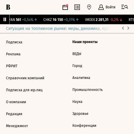
Войти
AVAN
561
+0,54%
↑
CHKZ
16 150
+0,31%
↑
IMOEX
2 281,31
-0,2%
↓
RTS
Ситуация на топливном рынке: меры, динамика, прогнозы
Выб
Наши проекты
Подписка
ВЕДЫ
Реклама
Город
РФРИТ
Аналитика
Справочник компаний
Промышленность
Подписка для юр.лиц
Наука
О компании
Здоровье
Редакция
Конференции
Менеджмент