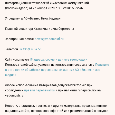
информационных технологий и массовых коммуникаций
(Роскомнадзор) от 27 ноября 2020 г. ЭЛ № ФС 77-79546
Учредитель: АО «Бизнес Ньюс Медиа»
Главный редактор: Казьмина Ирина Сергеевна
Электронная почта:
news@vedomosti.ru
Телефон:
+7 495 956-34-58
Сайт использует
IP адреса, cookie и данные геолокации
Пользователей сайта, условия использования содержатся в
Политике
в отношении обработки персональных данных АО «Бизнес Ньюс
Медиа»
Любое использование материалов допускается только при
соблюдении
правил перепечатки
и при наличии гиперссылки на
vedomosti.ru
Новости, аналитика, прогнозы и другие материалы, представленные
на данном сайте, не являются офертой или рекомендацией к покупке