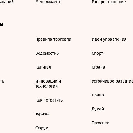
мпаний
Менеджмент
Распространение
ты
Правила торговли
Идеи управления
Ведомости&
Спорт
Капитал
Страна
ть
Инновации и
Устойчивое развити
технологии
Право
Как потратить
Думай
Туризм
Техуспех
Форум