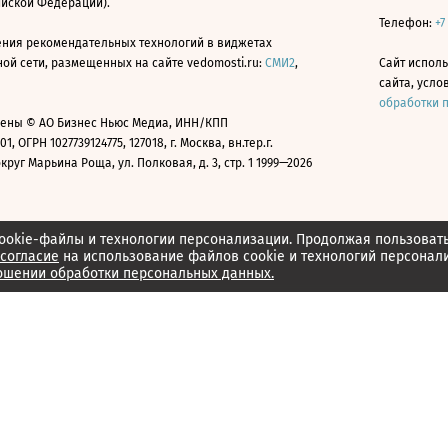
ийской Федерации).
Телефон:
+7
ния рекомендательных технологий в виджетах
й сети, размещенных на сайте vedomosti.ru:
СМИ2
,
Сайт испол
сайта, усл
обработки 
ены © АО Бизнес Ньюс Медиа, ИНН/КПП
01, ОГРН 1027739124775, 127018, г. Москва, вн.тер.г.
уг Марьина Роща, ул. Полковая, д. 3, стр. 1 1999—2026
ookie-файлы и технологии персонализации. Продолжая пользоват
согласие
на использование файлов cookie и технологий персонал
ошении обработки персональных данных.