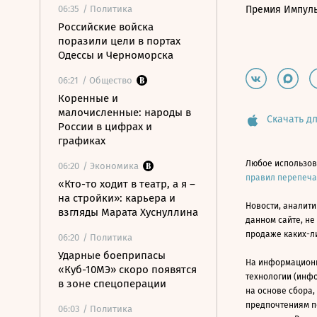
06:35
/ Политика
Премия Импул
Российские войска
поразили цели в портах
Одессы и Черноморска
06:21
/ Общество
Коренные и
малочисленные: народы в
Скачать дл
России в цифрах и
графиках
Любое использов
06:20
/ Экономика
правил перепеч
«Кто-то ходит в театр, а я –
на стройки»: карьера и
Новости, аналити
взгляды Марата Хуснуллина
данном сайте, не
продаже каких-л
06:20
/ Политика
Ударные боеприпасы
На информацион
«Куб-10МЭ» скоро появятся
технологии (инф
в зоне спецоперации
на основе сбора,
предпочтениям п
06:03
/ Политика