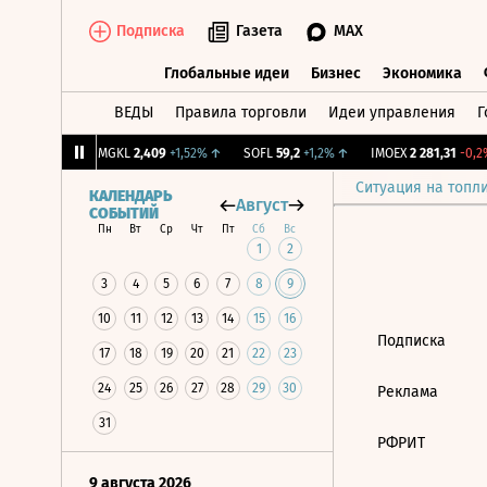
Подписка
Газета
MAX
Глобальные идеи
Бизнес
Экономика
ВЕДЫ
Правила торговли
Идеи управления
Г
Глобальные идеи
Бизнес
Экономик
39
+1,31%
↑
MGKL
2,409
+1,52%
↑
SOFL
59,2
+1,2%
↑
IMOEX
2 281,31
-0,2%
Ситуация на топл
КАЛЕНДАРЬ
Август
СОБЫТИЙ
Пн
Вт
Ср
Чт
Пт
Сб
Вс
1
2
3
4
5
6
7
8
9
10
11
12
13
14
15
16
Подписка
17
18
19
20
21
22
23
24
25
26
27
28
29
30
Реклама
31
РФРИТ
9 августа 2026