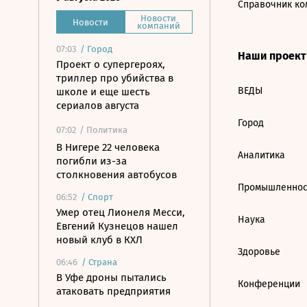
Справочник ко
Новости
Новости
компаний
07:03
/
Город
Наши проек
Проект о супергероях,
триллер про убийства в
ВЕДЫ
школе и еще шесть
сериалов августа
Город
07:02
/ Политика
В Нигере 22 человека
Аналитика
погибли из-за
столкновения автобусов
Промышленнос
06:52
/
Спорт
Умер отец Лионеля Месси,
Наука
Евгений Кузнецов нашел
новый клуб в КХЛ
Здоровье
06:46
/
Страна
В Уфе дроны пытались
Конференции
атаковать предприятия