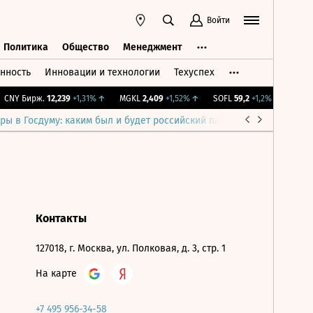
Войти
Политика
Общество
Менеджмент
нность
Инновации и технологии
Техуспех
ть
Политика
Общество
Менеджмент
CNY Бирж.
12,239
+1,31%
↑
MGKL
2,409
+1,52%
↑
SOFL
59,2
+1,2%
↑
IMOEX
ры в Госдуму: каким был и будет российский парламент
Война н
Контакты
127018, г. Москва, ул. Полковая, д. 3, стр. 1
На карте
+7 495 956-34-58