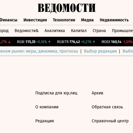
Финансы
Инвестиции
Технологии
Медиа
Недвижимость
ород
Ведомости&
Аналитика
Капитал
Страна
Промышле
а
Финансы
Инвестиции
Технологии
Медиа
Недвижимос
27%
↓
RGBI
115,35
+0,18%
↑
RGBITR
776,42
+0,21%
↑
MOEX
160,14
-1,09%
ивном рынке: меры, динамика, прогнозы
Выбор редакции
Выбо
Подписка для юр.лиц
Архив
О компании
Обратная связь
Редакция
Справочный центр