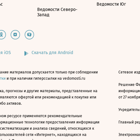
ьс
Ведомости Юг
Ведомости Северо-
Запад
я iOS
Скачать для Android
ание материалов допускается только при соблюдении
Сетевое изд
атки
и при наличии гиперссылки на vedomosti.ru
Решение Фе
ка, прогнозы и другие материалы, представленные на
информацио
 являются офертой или рекомендацией к покупке или
от 27 ноября
ибо активов.
Учредитель
ном ресурсе применяются рекомендательные
ормационные технологии предоставления информации
Главный ре
 систематизации и анализа сведений, относящихся к
ользователей сети «Интернет», находящихся на
Электронна