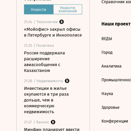
Справочник ко
Новости
Новости
компаний
21:34
/ Технологии
Наши проек
«Мойофис» закрыл офисы
в Петербурге и Иннополисе
ВЕДЫ
21:33
/ Политика
Город
Россия поддержала
расширение
авиасообщения с
Аналитика
Казахстаном
Промышленнос
21:28
/ Недвижимость
Инвестиции в жилье
Наука
окупаются в три раза
дольше, чем в
коммерческую
Здоровье
недвижимость
Конференции
21:27
/ Бизнес
Минфин планирует ввести