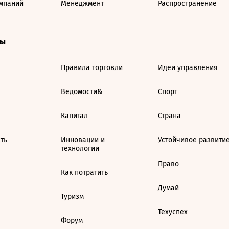
мпаний
Менеджмент
Распространение
ты
Правила торговли
Идеи управления
Ведомости&
Спорт
Капитал
Страна
ть
Инновации и
Устойчивое развити
технологии
Право
Как потратить
Думай
Туризм
Техуспех
Форум