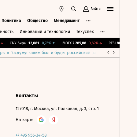
Войти
Политика
Общество
Менеджмент
нность
Инновации и технологии
Техуспех
ть
Политика
Общество
Менеджмент
↓
CNY Бирж.
12,081
+0,76%
↑
IMOEX
2 285,88
-0,69%
↓
RTSI
884,56
-1,27%
ры в Госдуму: каким был и будет российский парламент
Война н
Контакты
127018, г. Москва, ул. Полковая, д. 3, стр. 1
На карте
+7 495 956-34-58