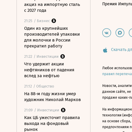
Премия Импул
акциз на импортную сталь
с 2027 года
21:25
/ Бизнес
Один из крупнейших
производителей упаковки
для молочки в России
прекратил работу
Скачать дл
21:22
/ Инвестиции
Что удержит акции
Любое использов
нефтяников от падения
правил перепеч
вслед за нефтью
Новости, аналити
21:12
/ Общество
данном сайте, не
На 88-м году жизни умер
продаже каких-л
художник Николай Марков
На информацион
21:09
/ Инвестиции
технологии (инф
Как ЦБ ужесточит правила
на основе сбора,
выхода на фондовый
предпочтениям п
рынок