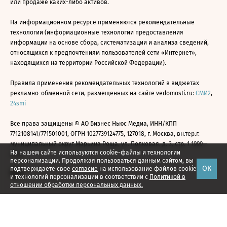
или продаже каких-либо активов.
На информационном ресурсе применяются рекомендательные
технологии (информационные технологии предоставления
информации на основе сбора, систематизации и анализа сведений,
относящихся к предпочтениям пользователей сети «Интернет»,
находящихся на территории Российской Федерации).
Правила применения рекомендательных технологий в виджетах
рекламно-обменной сети, размещенных на сайте vedomosti.ru:
СМИ2
,
24smi
Все права защищены © АО Бизнес Ньюс Медиа, ИНН/КПП
7712108141/771501001, ОГРН 1027739124775, 127018, г. Москва, вн.тер.г.
муниципальный округ Марьина Роща, ул. Полковая, д. 3, стр. 1 1999—
На нашем сайте используются cookie-файлы и технологии
2026
персонализации. Продолжая пользоваться данным сайтом, вы
ОК
подтверждаете свое
согласие
на использование файлов cookie
и технологий персонализации в соответствии с
Политикой в
отношении обработки персональных данных.