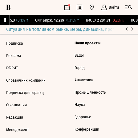
Войти
BI
115,3
+0,1%
↑
CNY Бирж.
12,239
+1,31%
↑
IMOEX
2 281,31
-0,2%
↓
RGBI
Ситуация на топливном рынке: меры, динамика, прогнозы
Выб
Наши проекты
Подписка
ВЕДЫ
Реклама
Город
РФРИТ
Аналитика
Справочник компаний
Промышленность
Подписка для юр.лиц
Наука
О компании
Здоровье
Редакция
Конференции
Менеджмент