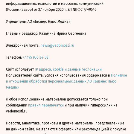
информационных технологий и массовых коммуникаций
(Роскомнадзор) от 27 ноября 2020 г. ЭЛ № ФС 77-79546
Учредитель: АО «Бизнес Ньюс Медиа»
Главный редактор: Казьмина Ирина Сергеевна
Электронная почта:
news@vedomosti.ru
Телефон:
+7 495 956-34-58
Сайт использует
IP адреса, cookie и данные геолокации
Пользователей сайта, условия использования содержатся в
Политике
в отношении обработки персональных данных АО «Бизнес Ньюс
Медиа»
Любое использование материалов допускается только при
соблюдении
правил перепечатки
и при наличии гиперссылки на
vedomosti.ru
Новости, аналитика, прогнозы и другие материалы, представленные
на данном сайте, не являются офертой или рекомендацией к покупке