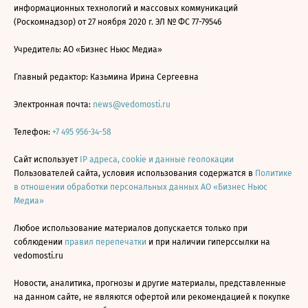
информационных технологий и массовых коммуникаций
(Роскомнадзор) от 27 ноября 2020 г. ЭЛ № ФС 77-79546
Учредитель: АО «Бизнес Ньюс Медиа»
Главный редактор: Казьмина Ирина Сергеевна
Электронная почта:
news@vedomosti.ru
Телефон:
+7 495 956-34-58
Сайт использует
IP адреса, cookie и данные геолокации
Пользователей сайта, условия использования содержатся в
Политике
в отношении обработки персональных данных АО «Бизнес Ньюс
Медиа»
Любое использование материалов допускается только при
соблюдении
правил перепечатки
и при наличии гиперссылки на
vedomosti.ru
Новости, аналитика, прогнозы и другие материалы, представленные
на данном сайте, не являются офертой или рекомендацией к покупке