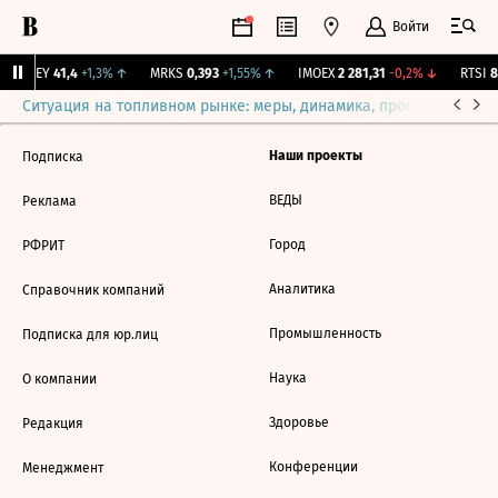
Войти
OKEY
41,4
+1,3%
↑
MRKS
0,393
+1,55%
↑
IMOEX
2 281,31
-0,2%
↓
RTSI
8
Ситуация на топливном рынке: меры, динамика, прогнозы
Выб
Наши проекты
Подписка
ВЕДЫ
Реклама
Город
РФРИТ
Аналитика
Справочник компаний
Промышленность
Подписка для юр.лиц
Наука
О компании
Здоровье
Редакция
Конференции
Менеджмент