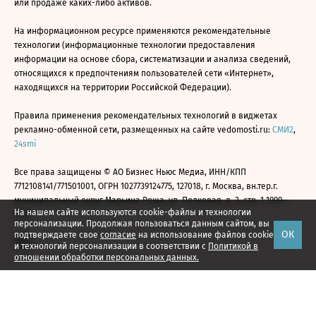
или продаже каких-либо активов.
На информационном ресурсе применяются рекомендательные
технологии (информационные технологии предоставления
информации на основе сбора, систематизации и анализа сведений,
относящихся к предпочтениям пользователей сети «Интернет»,
находящихся на территории Российской Федерации).
Правила применения рекомендательных технологий в виджетах
рекламно-обменной сети, размещенных на сайте vedomosti.ru:
СМИ2
,
24smi
Все права защищены © АО Бизнес Ньюс Медиа, ИНН/КПП
7712108141/771501001, ОГРН 1027739124775, 127018, г. Москва, вн.тер.г.
муниципальный округ Марьина Роща, ул. Полковая, д. 3, стр. 1 1999—
На нашем сайте используются cookie-файлы и технологии
2026
персонализации. Продолжая пользоваться данным сайтом, вы
ОК
подтверждаете свое
согласие
на использование файлов cookie
и технологий персонализации в соответствии с
Политикой в
отношении обработки персональных данных.