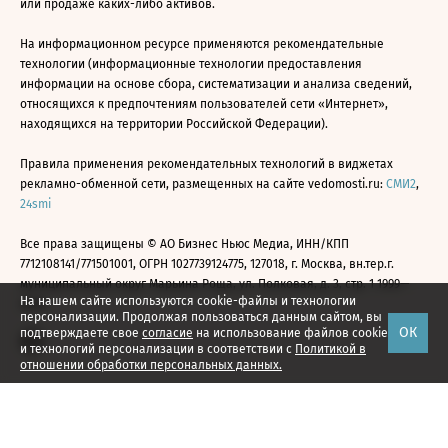
или продаже каких-либо активов.
На информационном ресурсе применяются рекомендательные
технологии (информационные технологии предоставления
информации на основе сбора, систематизации и анализа сведений,
относящихся к предпочтениям пользователей сети «Интернет»,
находящихся на территории Российской Федерации).
Правила применения рекомендательных технологий в виджетах
рекламно-обменной сети, размещенных на сайте vedomosti.ru:
СМИ2
,
24smi
Все права защищены © АО Бизнес Ньюс Медиа, ИНН/КПП
7712108141/771501001, ОГРН 1027739124775, 127018, г. Москва, вн.тер.г.
муниципальный округ Марьина Роща, ул. Полковая, д. 3, стр. 1 1999—
На нашем сайте используются cookie-файлы и технологии
2026
персонализации. Продолжая пользоваться данным сайтом, вы
ОК
подтверждаете свое
согласие
на использование файлов cookie
и технологий персонализации в соответствии с
Политикой в
отношении обработки персональных данных.