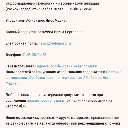
информационных технологий и массовых коммуникаций
(Роскомнадзор) от 27 ноября 2020 г. ЭЛ № ФС 77-79546
Учредитель: АО «Бизнес Ньюс Медиа»
Главный редактор: Казьмина Ирина Сергеевна
Электронная почта:
news@vedomosti.ru
Телефон:
+7 495 956-34-58
Сайт использует
IP адреса, cookie и данные геолокации
Пользователей сайта, условия использования содержатся в
Политике
в отношении обработки персональных данных АО «Бизнес Ньюс
Медиа»
Любое использование материалов допускается только при
соблюдении
правил перепечатки
и при наличии гиперссылки на
vedomosti.ru
Новости, аналитика, прогнозы и другие материалы, представленные
на данном сайте, не являются офертой или рекомендацией к покупке