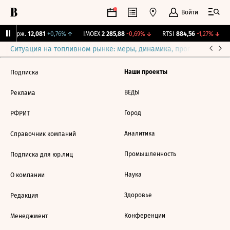
Войти
NY Бирж.
12,081
+0,76%
↑
IMOEX
2 285,88
-0,69%
↓
RTSI
884,56
-1,27%
↓
Ситуация на топливном рынке: меры, динамика, прогнозы
Выб
Наши проекты
Подписка
ВЕДЫ
Реклама
Город
РФРИТ
Аналитика
Справочник компаний
Промышленность
Подписка для юр.лиц
Наука
О компании
Здоровье
Редакция
Конференции
Менеджмент