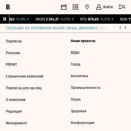
Войти
ж.
12,262
+0,19%
↑
IMOEX
2 294,37
+0,57%
↑
RTSI
879,65
+0,57%
↑
RGBI
11
Ситуация на топливном рынке: меры, динамика, прогнозы
Выб
Наши проекты
Подписка
ВЕДЫ
Реклама
Город
РФРИТ
Аналитика
Справочник компаний
Промышленность
Подписка для юр.лиц
Наука
О компании
Здоровье
Редакция
Конференции
Менеджмент