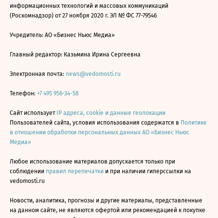
информационных технологий и массовых коммуникаций
(Роскомнадзор) от 27 ноября 2020 г. ЭЛ № ФС 77-79546
Учредитель: АО «Бизнес Ньюс Медиа»
Главный редактор: Казьмина Ирина Сергеевна
Электронная почта:
news@vedomosti.ru
Телефон:
+7 495 956-34-58
Сайт использует
IP адреса, cookie и данные геолокации
Пользователей сайта, условия использования содержатся в
Политике
в отношении обработки персональных данных АО «Бизнес Ньюс
Медиа»
Любое использование материалов допускается только при
соблюдении
правил перепечатки
и при наличии гиперссылки на
vedomosti.ru
Новости, аналитика, прогнозы и другие материалы, представленные
на данном сайте, не являются офертой или рекомендацией к покупке