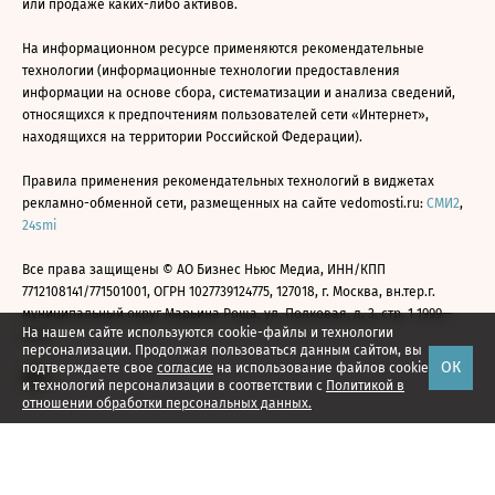
или продаже каких-либо активов.
На информационном ресурсе применяются рекомендательные
технологии (информационные технологии предоставления
информации на основе сбора, систематизации и анализа сведений,
относящихся к предпочтениям пользователей сети «Интернет»,
находящихся на территории Российской Федерации).
Правила применения рекомендательных технологий в виджетах
рекламно-обменной сети, размещенных на сайте vedomosti.ru:
СМИ2
,
24smi
Все права защищены © АО Бизнес Ньюс Медиа, ИНН/КПП
7712108141/771501001, ОГРН 1027739124775, 127018, г. Москва, вн.тер.г.
муниципальный округ Марьина Роща, ул. Полковая, д. 3, стр. 1 1999—
На нашем сайте используются cookie-файлы и технологии
2026
персонализации. Продолжая пользоваться данным сайтом, вы
ОК
подтверждаете свое
согласие
на использование файлов cookie
и технологий персонализации в соответствии с
Политикой в
отношении обработки персональных данных.