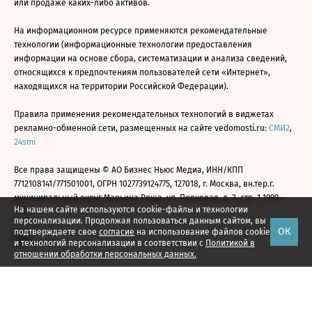
или продаже каких-либо активов.
На информационном ресурсе применяются рекомендательные
технологии (информационные технологии предоставления
информации на основе сбора, систематизации и анализа сведений,
относящихся к предпочтениям пользователей сети «Интернет»,
находящихся на территории Российской Федерации).
Правила применения рекомендательных технологий в виджетах
рекламно-обменной сети, размещенных на сайте vedomosti.ru:
СМИ2
,
24smi
Все права защищены © АО Бизнес Ньюс Медиа, ИНН/КПП
7712108141/771501001, ОГРН 1027739124775, 127018, г. Москва, вн.тер.г.
муниципальный округ Марьина Роща, ул. Полковая, д. 3, стр. 1 1999—
На нашем сайте используются cookie-файлы и технологии
2026
персонализации. Продолжая пользоваться данным сайтом, вы
ОК
подтверждаете свое
согласие
на использование файлов cookie
и технологий персонализации в соответствии с
Политикой в
отношении обработки персональных данных.