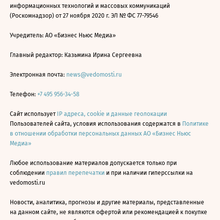
информационных технологий и массовых коммуникаций
(Роскомнадзор) от 27 ноября 2020 г. ЭЛ № ФС 77-79546
Учредитель: АО «Бизнес Ньюс Медиа»
Главный редактор: Казьмина Ирина Сергеевна
Электронная почта:
news@vedomosti.ru
Телефон:
+7 495 956-34-58
Сайт использует
IP адреса, cookie и данные геолокации
Пользователей сайта, условия использования содержатся в
Политике
в отношении обработки персональных данных АО «Бизнес Ньюс
Медиа»
Любое использование материалов допускается только при
соблюдении
правил перепечатки
и при наличии гиперссылки на
vedomosti.ru
Новости, аналитика, прогнозы и другие материалы, представленные
на данном сайте, не являются офертой или рекомендацией к покупке