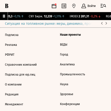
Войти
GBI
115,3
+0,1%
↑
CNY Бирж.
12,239
+1,31%
↑
IMOEX
2 281,31
-0,2%
↓
RGBI
Ситуация на топливном рынке: меры, динамика, прогнозы
Выб
Наши проекты
Подписка
ВЕДЫ
Реклама
Город
РФРИТ
Аналитика
Справочник компаний
Промышленность
Подписка для юр.лиц
Наука
О компании
Здоровье
Редакция
Конференции
Менеджмент