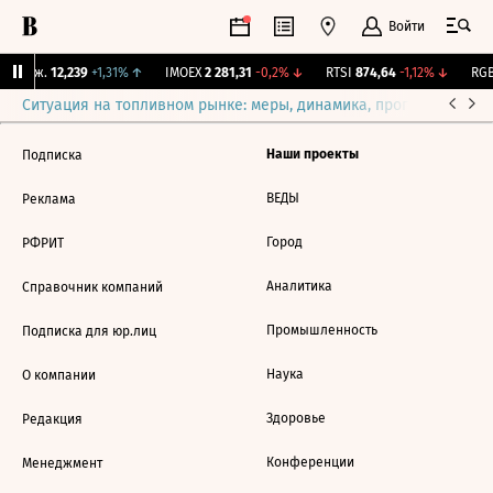
Войти
 Бирж.
12,239
+1,31%
↑
IMOEX
2 281,31
-0,2%
↓
RTSI
874,64
-1,12%
↓
RGB
Ситуация на топливном рынке: меры, динамика, прогнозы
Выб
Наши проекты
Подписка
ВЕДЫ
Реклама
Город
РФРИТ
Аналитика
Справочник компаний
Промышленность
Подписка для юр.лиц
Наука
О компании
Здоровье
Редакция
Конференции
Менеджмент