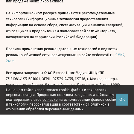
или продаже каких-либо активов.
На информационном ресурсе применяются рекомендательные
технологии (информационные технологии предоставления
информации на основе сбора, систематизации и анализа сведений,
относящихся к предпочтениям пользователей сети «Интернет»,
находящихся на территории Российской Федерации).
Правила применения рекомендательных технологий в виджетах
рекламно-обменной сети, размещенных на сайте vedomosti.ru:
СМИ2
,
24smi
Все права защищены © АО Бизнес Ньюс Медиа, ИНН/КПП
7712108141/771501001, ОГРН 1027739124775, 127018, г. Москва, вн.тер.г.
муниципальный округ Марьина Роща, ул. Полковая, д. 3, стр. 1 1999—
На нашем сайте используются cookie-файлы и технологии
2026
персонализации. Продолжая пользоваться данным сайтом, вы
ОК
подтверждаете свое
согласие
на использование файлов cookie
и технологий персонализации в соответствии с
Политикой в
отношении обработки персональных данных.