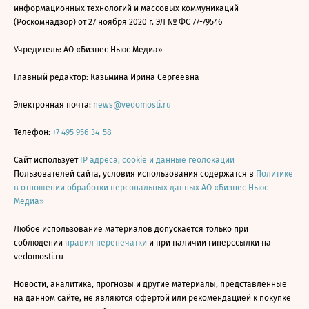
информационных технологий и массовых коммуникаций
(Роскомнадзор) от 27 ноября 2020 г. ЭЛ № ФС 77-79546
Учредитель: АО «Бизнес Ньюс Медиа»
Главный редактор: Казьмина Ирина Сергеевна
Электронная почта:
news@vedomosti.ru
Телефон:
+7 495 956-34-58
Сайт использует
IP адреса, cookie и данные геолокации
Пользователей сайта, условия использования содержатся в
Политике
в отношении обработки персональных данных АО «Бизнес Ньюс
Медиа»
Любое использование материалов допускается только при
соблюдении
правил перепечатки
и при наличии гиперссылки на
vedomosti.ru
Новости, аналитика, прогнозы и другие материалы, представленные
на данном сайте, не являются офертой или рекомендацией к покупке