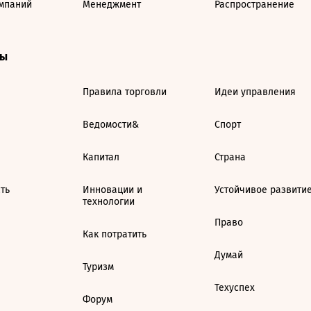
мпаний
Менеджмент
Распространение
ты
Правила торговли
Идеи управления
Ведомости&
Спорт
Капитал
Страна
ть
Инновации и
Устойчивое развити
технологии
Право
Как потратить
Думай
Туризм
Техуспех
Форум