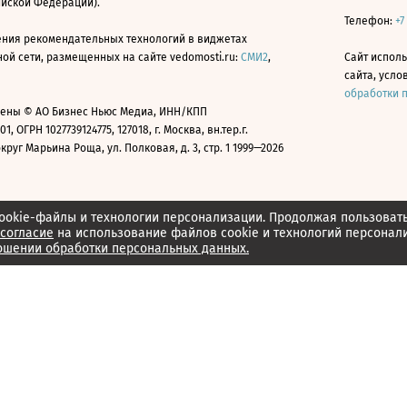
ийской Федерации).
Телефон:
+7
ния рекомендательных технологий в виджетах
й сети, размещенных на сайте vedomosti.ru:
СМИ2
,
Сайт испол
сайта, усл
обработки 
ены © АО Бизнес Ньюс Медиа, ИНН/КПП
01, ОГРН 1027739124775, 127018, г. Москва, вн.тер.г.
уг Марьина Роща, ул. Полковая, д. 3, стр. 1 1999—2026
ookie-файлы и технологии персонализации. Продолжая пользоват
согласие
на использование файлов cookie и технологий персонал
ошении обработки персональных данных.