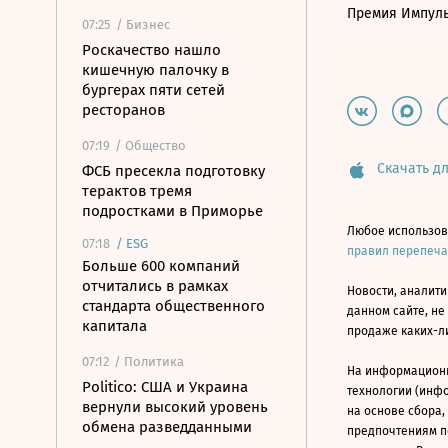
Премия Импул
07:25
/ Бизнес
Роскачество нашло
кишечную палочку в
бургерах пяти сетей
ресторанов
07:19
/ Общество
Скачать дл
ФСБ пресекла подготовку
терактов тремя
подростками в Приморье
Любое использов
07:18
/
ESG
правил перепеч
Больше 600 компаний
отчитались в рамках
Новости, аналити
стандарта общественного
данном сайте, не
капитала
продаже каких-л
07:12
/ Политика
На информацион
Politico: США и Украина
технологии (инф
вернули высокий уровень
на основе сбора,
обмена разведданными
предпочтениям п