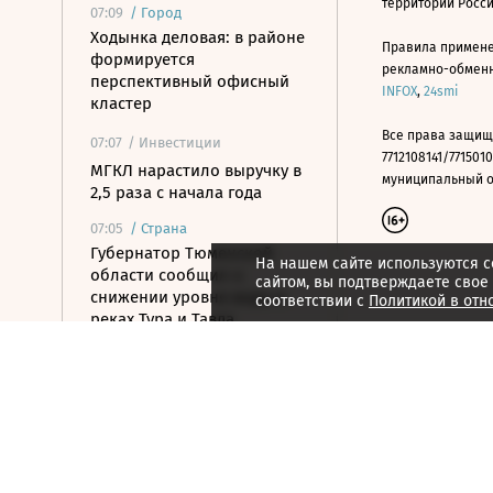
территории Росс
07:09
/
Город
Ходынка деловая: в районе
Правила примене
формируется
рекламно-обменно
перспективный офисный
INFOX
,
24smi
кластер
Все права защищ
07:07
/ Инвестиции
7712108141/7715010
МГКЛ нарастило выручку в
муниципальный окр
2,5 раза с начала года
07:05
/
Страна
Губернатор Тюменской
На нашем сайте используются c
области сообщил о
сайтом, вы подтверждаете свое
снижении уровня воды в
соответствии с
Политикой в отн
реках Тура и Тавда
07:05
/ Политика
Глава МИД Азербайджана
приехал на Украину
07:01
/ Инвестиции
Утренний звон по рынку