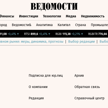
Финансы
Инвестиции
Технологии
Медиа
Недвижимость
ород
Ведомости&
Аналитика
Капитал
Страна
Промышле
а
Финансы
Инвестиции
Технологии
Медиа
Недвижимос
1,08
+0,41%
↑
RTSI
899,6
+0,41%
↑
RGBI
115,38
+0,21%
↑
RGBITR
776,66
+
ивном рынке: меры, динамика, прогнозы
Выбор редакции
Выбо
Подписка для юр.лиц
Архив
О компании
Обратная связь
Редакция
Справочный центр