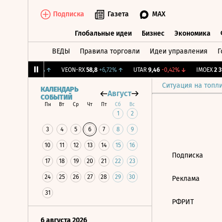
Подписка
Газета
MAX
Глобальные идеи
Бизнес
Экономика
ВЕДЫ
Правила торговли
Идеи управления
Г
Глобальные идеи
Бизнес
Экономик
.
12,081
+0,75%
↑
VEON-RX
58,8
+6,72%
↑
UTAR
9,46
-0,42%
↓
IMOEX
2 31
Ситуация на топл
КАЛЕНДАРЬ
Август
СОБЫТИЙ
Пн
Вт
Ср
Чт
Пт
Сб
Вс
1
2
3
4
5
6
7
8
9
10
11
12
13
14
15
16
Подписка
17
18
19
20
21
22
23
24
25
26
27
28
29
30
Реклама
31
РФРИТ
6 августа 2026