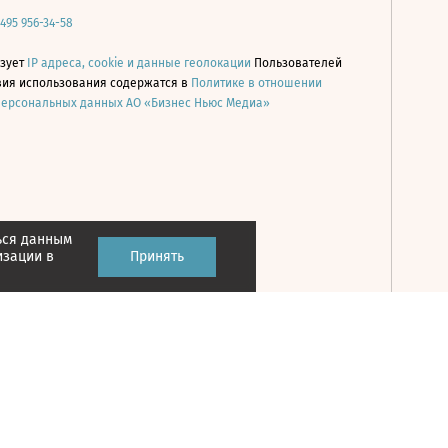
 495 956-34-58
ьзует
IP адреса, cookie и данные геолокации
Пользователей
овия использования содержатся в
Политике в отношении
персональных данных АО «Бизнес Ньюс Медиа»
ься данным
Принять
изации в