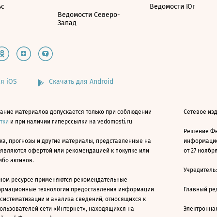
ьс
Ведомости Юг
Ведомости Северо-
Запад
я iOS
Скачать для Android
ание материалов допускается только при соблюдении
Сетевое изд
атки
и при наличии гиперссылки на vedomosti.ru
Решение Фе
ка, прогнозы и другие материалы, представленные на
информацио
 являются офертой или рекомендацией к покупке или
от 27 ноября
ибо активов.
Учредитель
ном ресурсе применяются рекомендательные
ормационные технологии предоставления информации
Главный ре
 систематизации и анализа сведений, относящихся к
ользователей сети «Интернет», находящихся на
Электронна