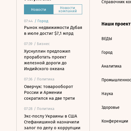
Справочник ко
Новости
Новости
компаний
07:44
/
Город
Наши проек
Рынок недвижимости Дубая
в июле достиг $7,1 млрд
ВЕДЫ
07:39
/ Бизнес
Хуснуллин предложил
Город
проработать проект
железной дороги до
Аналитика
Индийского океана
07:36
/ Политика
Промышленнос
Оверчук: товарооборот
России и Армении
Наука
сократился на две трети
Здоровье
07:28
/ Политика
Экс-послу Украины в США
Конференции
Стефанишиной назначили
залог по делу о коррупции