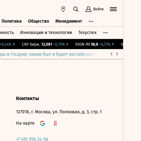
Войти
Политика
Общество
Менеджмент
нность
Инновации и технологии
Техуспех
ть
Политика
Общество
Менеджмент
0,24%
↑
CNY Бирж.
12,081
+0,75%
↑
VEON-RX
58,8
+6,72%
↑
UTAR
9,46
-0
ры в Госдуму: каким был и будет российский парламент
Война н
Контакты
127018, г. Москва, ул. Полковая, д. 3, стр. 1
На карте
+7 495 956-34-58