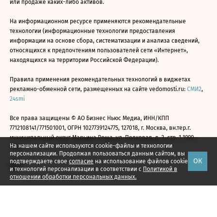
или продаже каких-либо активов.
На информационном ресурсе применяются рекомендательные
технологии (информационные технологии предоставления
информации на основе сбора, систематизации и анализа сведений,
относящихся к предпочтениям пользователей сети «Интернет»,
находящихся на территории Российской Федерации).
Правила применения рекомендательных технологий в виджетах
рекламно-обменной сети, размещенных на сайте vedomosti.ru:
СМИ2
,
24smi
Все права защищены © АО Бизнес Ньюс Медиа, ИНН/КПП
7712108141/771501001, ОГРН 1027739124775, 127018, г. Москва, вн.тер.г.
муниципальный округ Марьина Роща, ул. Полковая, д. 3, стр. 1 1999—
На нашем сайте используются cookie-файлы и технологии
2026
персонализации. Продолжая пользоваться данным сайтом, вы
ОК
подтверждаете свое
согласие
на использование файлов cookie
и технологий персонализации в соответствии с
Политикой в
отношении обработки персональных данных.