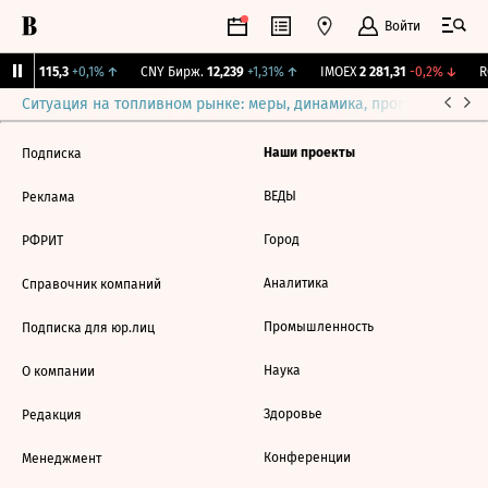
Войти
RGBI
115,3
+0,1%
↑
CNY Бирж.
12,239
+1,31%
↑
IMOEX
2 281,31
-0,2%
↓
RG
Ситуация на топливном рынке: меры, динамика, прогнозы
Выб
Наши проекты
Подписка
ВЕДЫ
Реклама
Город
РФРИТ
Аналитика
Справочник компаний
Промышленность
Подписка для юр.лиц
Наука
О компании
Здоровье
Редакция
Конференции
Менеджмент