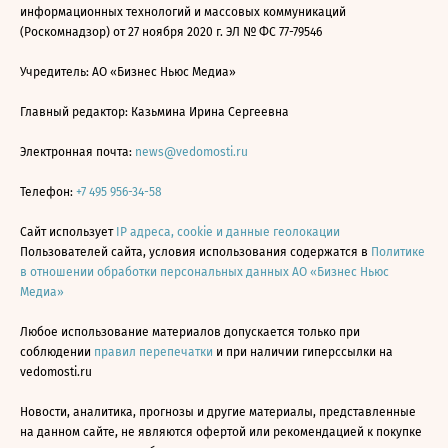
информационных технологий и массовых коммуникаций
(Роскомнадзор) от 27 ноября 2020 г. ЭЛ № ФС 77-79546
Учредитель: АО «Бизнес Ньюс Медиа»
Главный редактор: Казьмина Ирина Сергеевна
Электронная почта:
news@vedomosti.ru
Телефон:
+7 495 956-34-58
Сайт использует
IP адреса, cookie и данные геолокации
Пользователей сайта, условия использования содержатся в
Политике
в отношении обработки персональных данных АО «Бизнес Ньюс
Медиа»
Любое использование материалов допускается только при
соблюдении
правил перепечатки
и при наличии гиперссылки на
vedomosti.ru
Новости, аналитика, прогнозы и другие материалы, представленные
на данном сайте, не являются офертой или рекомендацией к покупке