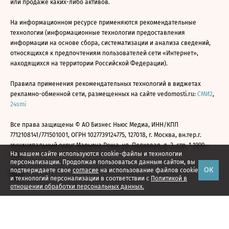
или продаже каких-либо активов.
На информационном ресурсе применяются рекомендательные
технологии (информационные технологии предоставления
информации на основе сбора, систематизации и анализа сведений,
относящихся к предпочтениям пользователей сети «Интернет»,
находящихся на территории Российской Федерации).
Правила применения рекомендательных технологий в виджетах
рекламно-обменной сети, размещенных на сайте vedomosti.ru:
СМИ2
,
24smi
Все права защищены © АО Бизнес Ньюс Медиа, ИНН/КПП
7712108141/771501001, ОГРН 1027739124775, 127018, г. Москва, вн.тер.г.
муниципальный округ Марьина Роща, ул. Полковая, д. 3, стр. 1 1999—
На нашем сайте используются cookie-файлы и технологии
2026
персонализации. Продолжая пользоваться данным сайтом, вы
ОК
подтверждаете свое
согласие
на использование файлов cookie
и технологий персонализации в соответствии с
Политикой в
отношении обработки персональных данных.