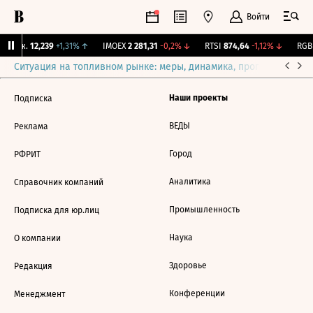
Войти
 Бирж.
12,239
+1,31%
↑
IMOEX
2 281,31
-0,2%
↓
RTSI
874,64
-1,12%
↓
RGBI
Ситуация на топливном рынке: меры, динамика, прогнозы
Выб
Наши проекты
Подписка
ВЕДЫ
Реклама
Город
РФРИТ
Аналитика
Справочник компаний
Промышленность
Подписка для юр.лиц
Наука
О компании
Здоровье
Редакция
Конференции
Менеджмент