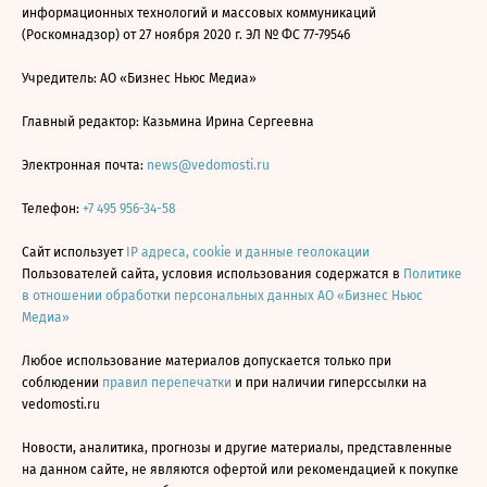
информационных технологий и массовых коммуникаций
(Роскомнадзор) от 27 ноября 2020 г. ЭЛ № ФС 77-79546
Учредитель: АО «Бизнес Ньюс Медиа»
Главный редактор: Казьмина Ирина Сергеевна
Электронная почта:
news@vedomosti.ru
Телефон:
+7 495 956-34-58
Сайт использует
IP адреса, cookie и данные геолокации
Пользователей сайта, условия использования содержатся в
Политике
в отношении обработки персональных данных АО «Бизнес Ньюс
Медиа»
Любое использование материалов допускается только при
соблюдении
правил перепечатки
и при наличии гиперссылки на
vedomosti.ru
Новости, аналитика, прогнозы и другие материалы, представленные
на данном сайте, не являются офертой или рекомендацией к покупке