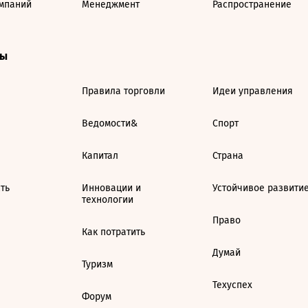
мпаний
Менеджмент
Распространение
ты
Правила торговли
Идеи управления
Ведомости&
Спорт
Капитал
Страна
ть
Инновации и
Устойчивое развити
технологии
Право
Как потратить
Думай
Туризм
Техуспех
Форум