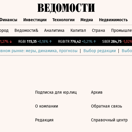
Финансы
Инвестиции
Технологии
Медиа
Недвижимость
ород
Ведомости&
Аналитика
Капитал
Страна
Промышле
а
Финансы
Инвестиции
Технологии
Медиа
Недвижимос
,27%
↓
RGBI
115,35
+0,18%
↑
RGBITR
776,42
+0,21%
↑
SBER
284,75
-1,02%
ивном рынке: меры, динамика, прогнозы
Выбор редакции
Выбо
Подписка для юр.лиц
Архив
О компании
Обратная связь
Редакция
Справочный центр