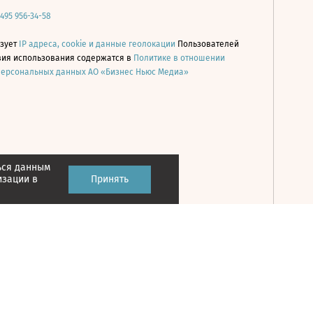
 495 956-34-58
ьзует
IP адреса, cookie и данные геолокации
Пользователей
овия использования содержатся в
Политике в отношении
персональных данных АО «Бизнес Ньюс Медиа»
ься данным
Принять
изации в