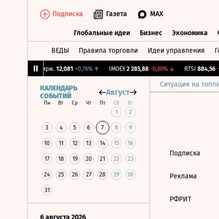
Подписка
Газета
MAX
Глобальные идеи
Бизнес
Экономика
ВЕДЫ
Правила торговли
Идеи управления
Г
Глобальные идеи
Бизнес
Экономик
02%
↓
CNY Бирж.
12,081
+0,76%
↑
IMOEX
2 285,88
-0,69%
↓
RTSI
884,56
-1
Ситуация на топл
КАЛЕНДАРЬ
Август
СОБЫТИЙ
Пн
Вт
Ср
Чт
Пт
Сб
Вс
1
2
3
4
5
6
7
8
9
10
11
12
13
14
15
16
Подписка
17
18
19
20
21
22
23
24
25
26
27
28
29
30
Реклама
31
РФРИТ
6 августа 2026