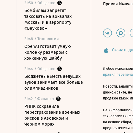
21:50
/ Общество
Премия Импул
Бомбилам запретят
таксовать на вокзалах
Москвы и в аэропорту
«Внуково»
21:48
/ Технологии
OpenAI готовит умную
Скачать дл
колонку размером с
хоккейную шайбу
21:44
/ Общество
Любое использов
правил перепеч
Бюджетные места ведущих
вузов занимает все больше
Новости, аналити
олимпиадников
данном сайте, не
продаже каких-л
21:42
/ Финансы
РНПК сохранила
На информацион
перестрахование военных
технологии (инф
рисков в Азовском и
на основе сбора,
Черном морях
предпочтениям п