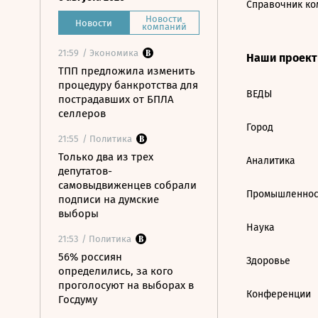
Справочник ко
Новости
Новости
компаний
21:59
/ Экономика
Наши проек
ТПП предложила изменить
процедуру банкротства для
ВЕДЫ
пострадавших от БПЛА
селлеров
Город
21:55
/ Политика
Только два из трех
Аналитика
депутатов-
самовыдвиженцев собрали
Промышленнос
подписи на думские
выборы
Наука
21:53
/ Политика
56% россиян
Здоровье
определились, за кого
проголосуют на выборах в
Конференции
Госдуму