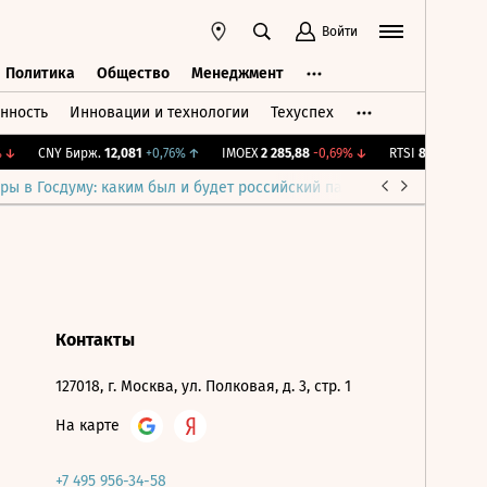
Войти
Политика
Общество
Менеджмент
нность
Инновации и технологии
Техуспех
ть
Политика
Общество
Менеджмент
↓
CNY Бирж.
12,081
+0,76%
↑
IMOEX
2 285,88
-0,69%
↓
RTSI
884,56
-1,27
ры в Госдуму: каким был и будет российский парламент
Война н
Контакты
127018, г. Москва, ул. Полковая, д. 3, стр. 1
На карте
+7 495 956-34-58