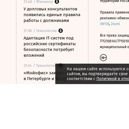
территории Росс
21:40
/ Финансы
У долговых консультантов
Правила примене
появились единые правила
рекламно-обменно
работы с должниками
INFOX
,
24smi
21:38
/ Технологии
Все права защищ
Адаптация IT-систем под
7712108141/7715010
российские сертификаты
муниципальный окр
безопасности потребует
вложений
21:34
/ Технологии
На нашем сайте используются c
«Мойофис» закрыл офисы
сайтом, вы подтверждаете свое
в Петербурге и Иннополисе
соответствии с
Политикой в отн
21:33
/ Политика
Россия поддержала
расширение
авиасообщения с
Казахстаном
21:28
/ Недвижимость