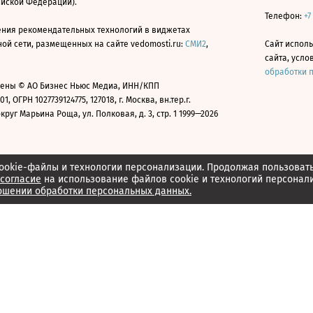
ийской Федерации).
Телефон:
+7
ния рекомендательных технологий в виджетах
й сети, размещенных на сайте vedomosti.ru:
СМИ2
,
Сайт испол
сайта, усл
обработки 
ены © АО Бизнес Ньюс Медиа, ИНН/КПП
01, ОГРН 1027739124775, 127018, г. Москва, вн.тер.г.
уг Марьина Роща, ул. Полковая, д. 3, стр. 1 1999—2026
ookie-файлы и технологии персонализации. Продолжая пользоват
согласие
на использование файлов cookie и технологий персонал
ошении обработки персональных данных.