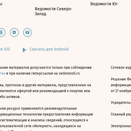
ьс
Ведомости Юг
Ведомости Северо-
Запад
я iOS
Скачать для Android
ание материалов допускается только при соблюдении
Сетевое изд
атки
и при наличии гиперссылки на vedomosti.ru
Решение Фе
ка, прогнозы и другие материалы, представленные на
информацио
 являются офертой или рекомендацией к покупке или
от 27 ноября
ибо активов.
Учредитель
ном ресурсе применяются рекомендательные
ормационные технологии предоставления информации
Главный ре
 систематизации и анализа сведений, относящихся к
ользователей сети «Интернет», находящихся на
Электронна