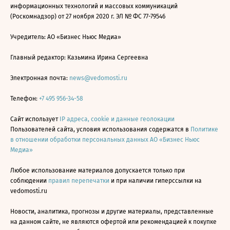
информационных технологий и массовых коммуникаций
(Роскомнадзор) от 27 ноября 2020 г. ЭЛ № ФС 77-79546
Учредитель: АО «Бизнес Ньюс Медиа»
Главный редактор: Казьмина Ирина Сергеевна
Электронная почта:
news@vedomosti.ru
Телефон:
+7 495 956-34-58
Сайт использует
IP адреса, cookie и данные геолокации
Пользователей сайта, условия использования содержатся в
Политике
в отношении обработки персональных данных АО «Бизнес Ньюс
Медиа»
Любое использование материалов допускается только при
соблюдении
правил перепечатки
и при наличии гиперссылки на
vedomosti.ru
Новости, аналитика, прогнозы и другие материалы, представленные
на данном сайте, не являются офертой или рекомендацией к покупке