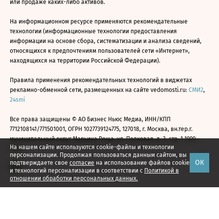
или продаже каких-либо активов.
На информационном ресурсе применяются рекомендательные
технологии (информационные технологии предоставления
информации на основе сбора, систематизации и анализа сведений,
относящихся к предпочтениям пользователей сети «Интернет»,
находящихся на территории Российской Федерации).
Правила применения рекомендательных технологий в виджетах
рекламно-обменной сети, размещенных на сайте vedomosti.ru:
СМИ2
,
24smi
Все права защищены © АО Бизнес Ньюс Медиа, ИНН/КПП
7712108141/771501001, ОГРН 1027739124775, 127018, г. Москва, вн.тер.г.
муниципальный округ Марьина Роща, ул. Полковая, д. 3, стр. 1 1999—
На нашем сайте используются cookie-файлы и технологии
2026
персонализации. Продолжая пользоваться данным сайтом, вы
ОК
подтверждаете свое
согласие
на использование файлов cookie
и технологий персонализации в соответствии с
Политикой в
отношении обработки персональных данных.