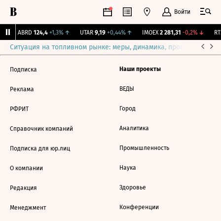
Войти
↑
ABRD
124,4
+1,3%
↑
UTAR
9,19
+0,44%
↑
IMOEX
2 281,31
-0,2%
↓
RTS
Ситуация на топливном рынке: меры, динамика, прогнозы
Выб
Наши проекты
Подписка
ВЕДЫ
Реклама
Город
РФРИТ
Аналитика
Справочник компаний
Промышленность
Подписка для юр.лиц
Наука
О компании
Здоровье
Редакция
Конференции
Менеджмент