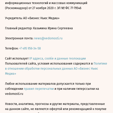
информационных технологий и массовых коммуникаций
(Роскомнадзор) от 27 ноября 2020 г. ЭЛ № ФС 77-79546
Учредитель: АО «Бизнес Ньюс Медиа»
Главный редактор: Казьмина Ирина Сергеевна
Электронная почта:
news@vedomosti.ru
Телефон:
+7 495 956-34-58
Сайт использует
IP адреса, cookie и данные геолокации
Пользователей сайта, условия использования содержатся в
Политике
в отношении обработки персональных данных АО «Бизнес Ньюс
Медиа»
Любое использование материалов допускается только при
соблюдении
правил перепечатки
и при наличии гиперссылки на
vedomosti.ru
Новости, аналитика, прогнозы и другие материалы, представленные
на данном сайте, не являются офертой или рекомендацией к покупке