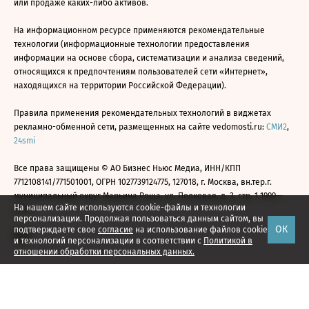
или продаже каких-либо активов.
На информационном ресурсе применяются рекомендательные
технологии (информационные технологии предоставления
информации на основе сбора, систематизации и анализа сведений,
относящихся к предпочтениям пользователей сети «Интернет»,
находящихся на территории Российской Федерации).
Правила применения рекомендательных технологий в виджетах
рекламно-обменной сети, размещенных на сайте vedomosti.ru:
СМИ2
,
24smi
Все права защищены © АО Бизнес Ньюс Медиа, ИНН/КПП
7712108141/771501001, ОГРН 1027739124775, 127018, г. Москва, вн.тер.г.
муниципальный округ Марьина Роща, ул. Полковая, д. 3, стр. 1 1999—
На нашем сайте используются cookie-файлы и технологии
2026
персонализации. Продолжая пользоваться данным сайтом, вы
ОК
подтверждаете свое
согласие
на использование файлов cookie
и технологий персонализации в соответствии с
Политикой в
отношении обработки персональных данных.