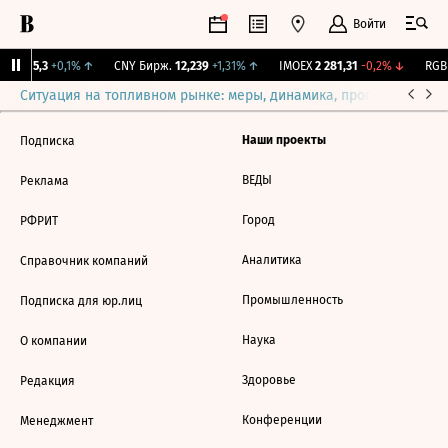
Войти
BI
115,3
+0,1%
↑
CNY Бирж.
12,239
+1,31%
↑
IMOEX
2 281,31
-0,2%
↓
RGBI
Ситуация на топливном рынке: меры, динамика, прогнозы
Выб
Наши проекты
Подписка
ВЕДЫ
Реклама
Город
РФРИТ
Аналитика
Справочник компаний
Промышленность
Подписка для юр.лиц
Наука
О компании
Здоровье
Редакция
Конференции
Менеджмент