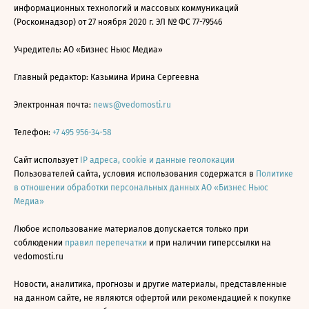
информационных технологий и массовых коммуникаций
(Роскомнадзор) от 27 ноября 2020 г. ЭЛ № ФС 77-79546
Учредитель: АО «Бизнес Ньюс Медиа»
Главный редактор: Казьмина Ирина Сергеевна
Электронная почта:
news@vedomosti.ru
Телефон:
+7 495 956-34-58
Сайт использует
IP адреса, cookie и данные геолокации
Пользователей сайта, условия использования содержатся в
Политике
в отношении обработки персональных данных АО «Бизнес Ньюс
Медиа»
Любое использование материалов допускается только при
соблюдении
правил перепечатки
и при наличии гиперссылки на
vedomosti.ru
Новости, аналитика, прогнозы и другие материалы, представленные
на данном сайте, не являются офертой или рекомендацией к покупке