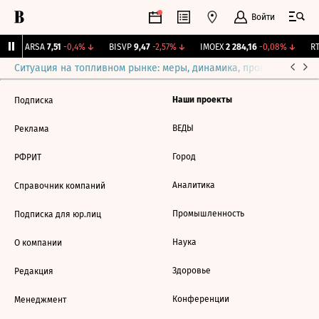
Войти
↑
ARSA
7,51
-0,4%
↓
BISVP
9,47
-2,57%
↓
IMOEX
2 284,16
-0,08%
↓
RT
Ситуация на топливном рынке: меры, динамика, прогнозы
Выб
Наши проекты
Подписка
ВЕДЫ
Реклама
Город
РФРИТ
Аналитика
Справочник компаний
Промышленность
Подписка для юр.лиц
Наука
О компании
Здоровье
Редакция
Конференции
Менеджмент