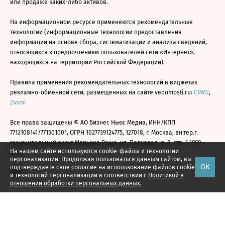
или продаже каких-либо активов.
На информационном ресурсе применяются рекомендательные
технологии (информационные технологии предоставления
информации на основе сбора, систематизации и анализа сведений,
относящихся к предпочтениям пользователей сети «Интернет»,
находящихся на территории Российской Федерации).
Правила применения рекомендательных технологий в виджетах
рекламно-обменной сети, размещенных на сайте vedomosti.ru:
СМИ2
,
24smi
Все права защищены © АО Бизнес Ньюс Медиа, ИНН/КПП
7712108141/771501001, ОГРН 1027739124775, 127018, г. Москва, вн.тер.г.
муниципальный округ Марьина Роща, ул. Полковая, д. 3, стр. 1 1999—
На нашем сайте используются cookie-файлы и технологии
2026
персонализации. Продолжая пользоваться данным сайтом, вы
ОК
подтверждаете свое
согласие
на использование файлов cookie
и технологий персонализации в соответствии с
Политикой в
отношении обработки персональных данных.