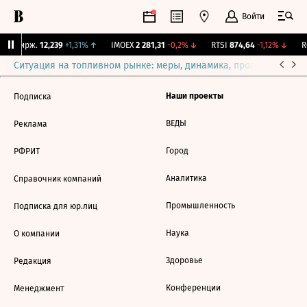
Войти
NY Бирж.
12,239
+1,31%
↑
IMOEX
2 281,31
-0,2%
↓
RTSI
874,64
-1,12%
↓
RG
Ситуация на топливном рынке: меры, динамика, прогнозы
Выб
Наши проекты
Подписка
ВЕДЫ
Реклама
Город
РФРИТ
Аналитика
Справочник компаний
Промышленность
Подписка для юр.лиц
Наука
О компании
Здоровье
Редакция
Конференции
Менеджмент