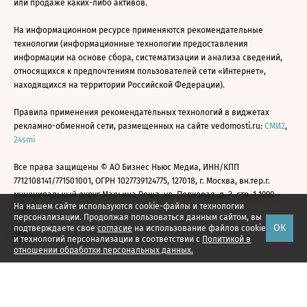
или продаже каких-либо активов.
На информационном ресурсе применяются рекомендательные
технологии (информационные технологии предоставления
информации на основе сбора, систематизации и анализа сведений,
относящихся к предпочтениям пользователей сети «Интернет»,
находящихся на территории Российской Федерации).
Правила применения рекомендательных технологий в виджетах
рекламно-обменной сети, размещенных на сайте vedomosti.ru:
СМИ2
,
24smi
Все права защищены © АО Бизнес Ньюс Медиа, ИНН/КПП
7712108141/771501001, ОГРН 1027739124775, 127018, г. Москва, вн.тер.г.
муниципальный округ Марьина Роща, ул. Полковая, д. 3, стр. 1 1999—
На нашем сайте используются cookie-файлы и технологии
2026
персонализации. Продолжая пользоваться данным сайтом, вы
ОК
подтверждаете свое
согласие
на использование файлов cookie
и технологий персонализации в соответствии с
Политикой в
отношении обработки персональных данных.