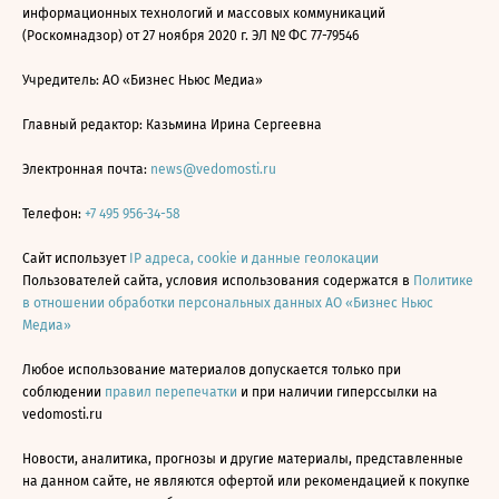
информационных технологий и массовых коммуникаций
(Роскомнадзор) от 27 ноября 2020 г. ЭЛ № ФС 77-79546
Учредитель: АО «Бизнес Ньюс Медиа»
Главный редактор: Казьмина Ирина Сергеевна
Электронная почта:
news@vedomosti.ru
Телефон:
+7 495 956-34-58
Сайт использует
IP адреса, cookie и данные геолокации
Пользователей сайта, условия использования содержатся в
Политике
в отношении обработки персональных данных АО «Бизнес Ньюс
Медиа»
Любое использование материалов допускается только при
соблюдении
правил перепечатки
и при наличии гиперссылки на
vedomosti.ru
Новости, аналитика, прогнозы и другие материалы, представленные
на данном сайте, не являются офертой или рекомендацией к покупке