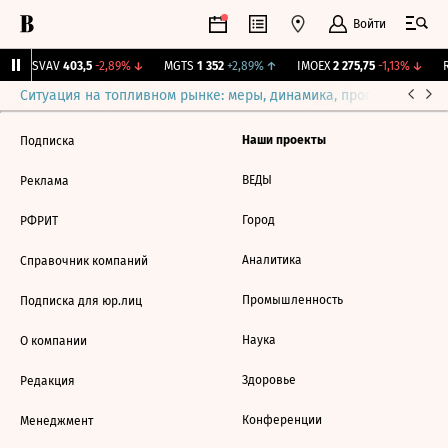
Войти
↑
SVAV
403,5
-2,89%
↓
MGTS
1 352
+2,89%
↑
IMOEX
2 275,75
-1,13%
↓
R
Ситуация на топливном рынке: меры, динамика, прогнозы
Выб
Наши проекты
Подписка
ВЕДЫ
Реклама
Город
РФРИТ
Аналитика
Справочник компаний
Промышленность
Подписка для юр.лиц
Наука
О компании
Здоровье
Редакция
Конференции
Менеджмент