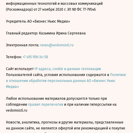
информационных технологий и массовых коммуникаций
(Роскомнадзор) от 27 ноября 2020 г. ЭЛ № ФС 77-79546
Учредитель: АО «Бизнес Ньюс Медиа»
Главный редактор: Казьмина Ирина Сергеевна
Электронная почта:
news@vedomosti.ru
Телефон:
+7 495 956-34-58
Сайт использует
IP адреса, cookie и данные геолокации
Пользователей сайта, условия использования содержатся в
Политике
в отношении обработки персональных данных АО «Бизнес Ньюс
Медиа»
Любое использование материалов допускается только при
соблюдении
правил перепечатки
и при наличии гиперссылки на
vedomosti.ru
Новости, аналитика, прогнозы и другие материалы, представленные
на данном сайте, не являются офертой или рекомендацией к покупке