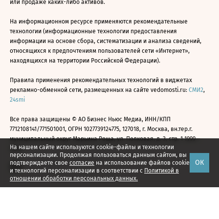
или продаже каких-либо активов.
На информационном ресурсе применяются рекомендательные
технологии (информационные технологии предоставления
информации на основе сбора, систематизации и анализа сведений,
относящихся к предпочтениям пользователей сети «Интернет»,
находящихся на территории Российской Федерации).
Правила применения рекомендательных технологий в виджетах
рекламно-обменной сети, размещенных на сайте vedomosti.ru:
СМИ2
,
24smi
Все права защищены © АО Бизнес Ньюс Медиа, ИНН/КПП
7712108141/771501001, ОГРН 1027739124775, 127018, г. Москва, вн.тер.г.
муниципальный округ Марьина Роща, ул. Полковая, д. 3, стр. 1 1999—
На нашем сайте используются cookie-файлы и технологии
2026
персонализации. Продолжая пользоваться данным сайтом, вы
ОК
подтверждаете свое
согласие
на использование файлов cookie
и технологий персонализации в соответствии с
Политикой в
отношении обработки персональных данных.