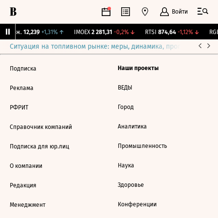
Войти
Y Бирж.
12,239
+1,31%
↑
IMOEX
2 281,31
-0,2%
↓
RTSI
874,64
-1,12%
↓
RGB
Ситуация на топливном рынке: меры, динамика, прогнозы
Выб
Наши проекты
Подписка
ВЕДЫ
Реклама
Город
РФРИТ
Аналитика
Справочник компаний
Промышленность
Подписка для юр.лиц
Наука
О компании
Здоровье
Редакция
Конференции
Менеджмент