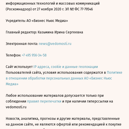
информационных технологий и массовых коммуникаций
(Роскомнадзор) от 27 ноября 2020 г. ЭЛ № ФС 77-79546
Учредитель: АО «Бизнес Ньюс Медиа»
Главный редактор: Казьмина Ирина Сергеевна
Электронная почта:
news@vedomosti.ru
Телефон:
+7 495 956-34-58
Сайт использует
IP адреса, cookie и данные геолокации
Пользователей сайта, условия использования содержатся в
Политике
в отношении обработки персональных данных АО «Бизнес Ньюс
Медиа»
Любое использование материалов допускается только при
соблюдении
правил перепечатки
и при наличии гиперссылки на
vedomosti.ru
Новости, аналитика, прогнозы и другие материалы, представленные
на данном сайте, не являются офертой или рекомендацией к покупке