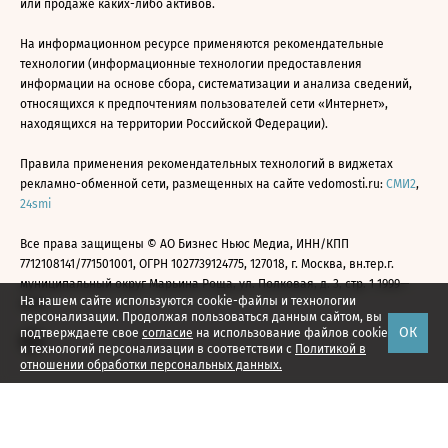
или продаже каких-либо активов.
На информационном ресурсе применяются рекомендательные
технологии (информационные технологии предоставления
информации на основе сбора, систематизации и анализа сведений,
относящихся к предпочтениям пользователей сети «Интернет»,
находящихся на территории Российской Федерации).
Правила применения рекомендательных технологий в виджетах
рекламно-обменной сети, размещенных на сайте vedomosti.ru:
СМИ2
,
24smi
Все права защищены © АО Бизнес Ньюс Медиа, ИНН/КПП
7712108141/771501001, ОГРН 1027739124775, 127018, г. Москва, вн.тер.г.
муниципальный округ Марьина Роща, ул. Полковая, д. 3, стр. 1 1999—
На нашем сайте используются cookie-файлы и технологии
2026
персонализации. Продолжая пользоваться данным сайтом, вы
ОК
подтверждаете свое
согласие
на использование файлов cookie
и технологий персонализации в соответствии с
Политикой в
отношении обработки персональных данных.