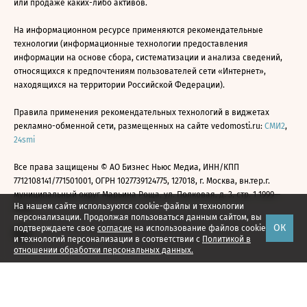
или продаже каких-либо активов.
На информационном ресурсе применяются рекомендательные
технологии (информационные технологии предоставления
информации на основе сбора, систематизации и анализа сведений,
относящихся к предпочтениям пользователей сети «Интернет»,
находящихся на территории Российской Федерации).
Правила применения рекомендательных технологий в виджетах
рекламно-обменной сети, размещенных на сайте vedomosti.ru:
СМИ2
,
24smi
Все права защищены © АО Бизнес Ньюс Медиа, ИНН/КПП
7712108141/771501001, ОГРН 1027739124775, 127018, г. Москва, вн.тер.г.
муниципальный округ Марьина Роща, ул. Полковая, д. 3, стр. 1 1999—
На нашем сайте используются cookie-файлы и технологии
2026
персонализации. Продолжая пользоваться данным сайтом, вы
ОК
подтверждаете свое
согласие
на использование файлов cookie
и технологий персонализации в соответствии с
Политикой в
отношении обработки персональных данных.