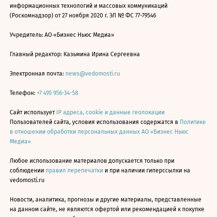
информационных технологий и массовых коммуникаций
(Роскомнадзор) от 27 ноября 2020 г. ЭЛ № ФС 77-79546
Учредитель: АО «Бизнес Ньюс Медиа»
Главный редактор: Казьмина Ирина Сергеевна
Электронная почта:
news@vedomosti.ru
Телефон:
+7 495 956-34-58
Сайт использует
IP адреса, cookie и данные геолокации
Пользователей сайта, условия использования содержатся в
Политике
в отношении обработки персональных данных АО «Бизнес Ньюс
Медиа»
Любое использование материалов допускается только при
соблюдении
правил перепечатки
и при наличии гиперссылки на
vedomosti.ru
Новости, аналитика, прогнозы и другие материалы, представленные
на данном сайте, не являются офертой или рекомендацией к покупке