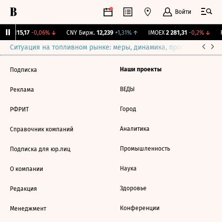
Войти
RGBI
115,17
-0,06%
↓
CNY Бирж.
12,239
+1,31%
↑
IMOEX
2 281,31
-0,2%
↓
R
Ситуация на топливном рынке: меры, динамика, прогнозы
Выб
Наши проекты
Подписка
ВЕДЫ
Реклама
Город
РФРИТ
Аналитика
Справочник компаний
Промышленность
Подписка для юр.лиц
Наука
О компании
Здоровье
Редакция
Конференции
Менеджмент