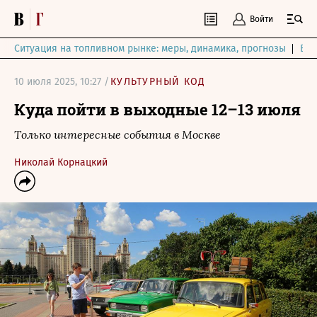
Войти
Ситуация на топливном рынке: меры, динамика, прогнозы
Выб
10 июля 2025, 10:27 /
КУЛЬТУРНЫЙ КОД
Куда пойти в выходные 12–13 июля
Только интересные события в Москве
Николай Корнацкий