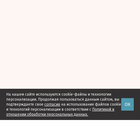
На нашем сайте используются cookie-файлы и технологии
персонализации. Продолжая пользоваться данным сайтом, вы
ОК
подтверждаете свое
согласие
на использование файлов cookie
и технологий персонализации в соответствии с
Политикой в
отношении обработки персональных данных.