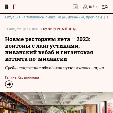
Войти
Ситуация на топливном рынке: меры, динамика, прогнозы
Выб
11 августа 2023, 10:40 /
КУЛЬТУРНЫЙ КОД
Новые рестораны лета – 2023:
вонтоны с лангустинами,
ливанский кебаб и гигантская
котлета по-милански
Cреди открытий побеждают кухни жарких стран
Галина Касьяникова