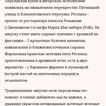
Персидская кухня в авторском исполнении
появилась на оживленном перекрестке Пятницкой
улицы и Климентовского переулка. Persiana –
проект от ресторатора Алексея Романова
(«Джонджоли») и шефа Марка Шах Акбари (Folk). На
закуску стоит взять сырные пончики с крошкой из
фисташки – 2 крохотные булочки начинены
кавказскими и ближневосточными сырами.
Фирменная иранская лепешка пита Persiana,
приготовленная в дровяной печи, есть в двух
вариантах – с бараньим фаршем и мухамарой
(острой пастой из запеченных перцев) и
осьминогом.
Традиционные закуски мезе переделаны по-
новому: в тахини добавлено масло аджики, а
дзадзики украсили неожиданные моченые зеленые