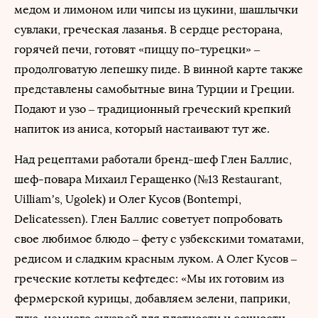
медом и лимоном или чипсы из цукини, шашлычки
сувлаки, греческая лазанья. В сердце ресторана,
горячей печи, готовят «пиццу по-турецки» –
продолговатую лепешку пиде. В винной карте также
представлены самобытные вина Турции и Греции.
Подают и узо – традиционный греческий крепкий
напиток из аниса, который настаивают тут же.
Над рецептами работали бренд-шеф Глен Баллис,
шеф-повара Михаил Геращенко (№13 Restaurant,
Uilliam’s, Ugolek) и Олег Кусов (Bontempi,
Delicatessen). Глен Баллис советует попробовать
свое любимое блюдо – фету с узбекскими томатами,
редисом и сладким красным луком. А Олег Кусов –
греческие котлеты кефтедес: «Мы их готовим из
фермерской курицы, добавляем зелени, паприки,