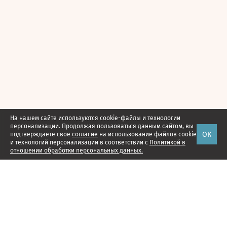
На нашем сайте используются cookie-файлы и технологии
персонализации. Продолжая пользоваться данным сайтом, вы
ОК
подтверждаете свое
согласие
на использование файлов cookie
и технологий персонализации в соответствии с
Политикой в
отношении обработки персональных данных.