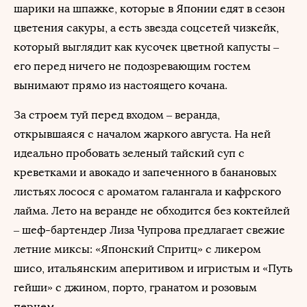
шарики на шпажке, которые в Японии едят в сезон
цветения сакуры, а есть звезда соцсетей чизкейк,
который выглядит как кусочек цветной капусты –
его перед ничего не подозревающим гостем
вынимают прямо из настоящего кочана.
За строем туй перед входом – веранда,
открывшаяся с началом жаркого августа. На ней
идеально пробовать зеленый тайский суп с
креветками и авокадо и запеченного в банановых
листьях лосося с ароматом галангала и кафрского
лайма. Лето на веранде не обходится без коктейлей
– шеф-бартендер Лиза Чупрова предлагает свежие
летние миксы: «Японский Спритц» с ликером
шисо, итальянским аперитивом и игристым и «Путь
гейши» с джином, порто, гранатом и розовым
перцем.