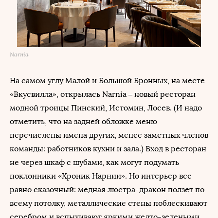
Narnia
На самом углу Малой и Большой Бронных, на месте
«Вкусвилла», открылась Narnia – новый ресторан
модной троицы Пинский, Истомин, Лосев. (И надо
отметить, что на задней обложке меню
перечислены имена других, менее заметных членов
команды: работников кухни и зала.) Вход в ресторан
не через шкаф с шубами, как могут подумать
поклонники «Хроник Нарнии». Но интерьер все
равно сказочный: медная люстра-дракон ползет по
всему потолку, металлические стены поблескивают
серебром и вспыхивают яркими желто-зелеными