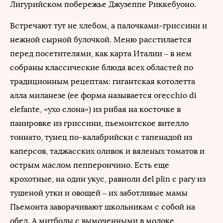
Лигурийском побережье Джузеппе Риккебуоно.
Встречают тут не хлебом, а палочками-гриссини и
нежной сырной булочкой. Меню расстилается
перед посетителями, как карта Италии – в нем
собраны классические блюда всех областей по
традиционным рецептам: гигантская котолетта
алла миланезе (ее форма называется orecchio di
elefante, «ухо слона») из рибая на косточке в
панировке из гриссини, пьемонтское вителло
тоннато, тунец по-калабрийски с тапенадой из
каперсов, таджасских оливок и вяленых томатов и
острым маслом пепперончино. Есть еще
крохотные, на один укус, равиоли del plin с рагу из
тушеной утки и овощей – их заботливые мамы
Пьемонта заворачивают школьникам с собой на
обед. А митболы с вымоченными в молоке