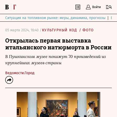
Войти
Ситуация на топливном рынке: меры, динамика, прогнозы
Выб
05 марта 2024, 16:40 /
КУЛЬТУРНЫЙ КОД
/
ФОТО
Открылась первая выставка
итальянского натюрморта в России
В Пушкинском музее покажут 70 произведений из
крупнейших музеев страны
Ведомости.Город