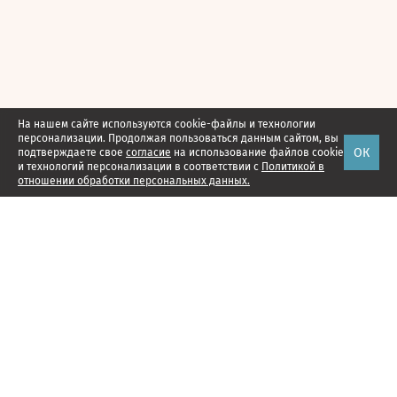
На нашем сайте используются cookie-файлы и технологии
персонализации. Продолжая пользоваться данным сайтом, вы
ОК
подтверждаете свое
согласие
на использование файлов cookie
и технологий персонализации в соответствии с
Политикой в
отношении обработки персональных данных.
Наши проекты
Подписка
Реклама