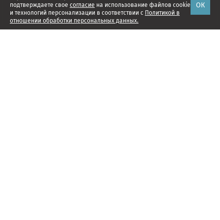
ОК
подтверждаете свое
согласие
на использование файлов cookie
и технологий персонализации в соответствии с
Политикой в
отношении обработки персональных данных.
Наши проекты
Подписка
Реклама
Справочник компаний
Об издании
Редакция