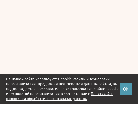
На нашем сайте используются cookie-файлы и технологии
персонализации. Продолжая пользоваться данным сайтом, вы
ОК
подтверждаете свое
согласие
на использование файлов cookie
и технологий персонализации в соответствии с
Политикой в
отношении обработки персональных данных.