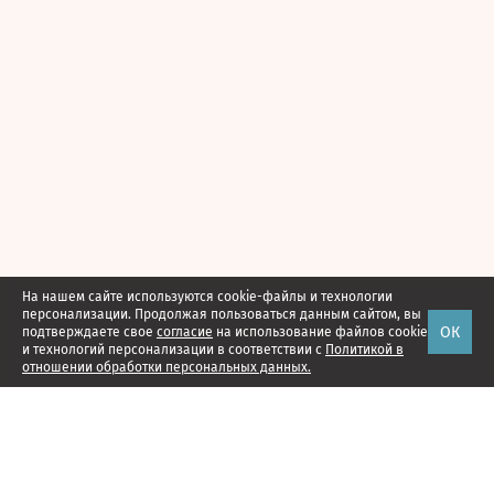
На нашем сайте используются cookie-файлы и технологии
персонализации. Продолжая пользоваться данным сайтом, вы
ОК
подтверждаете свое
согласие
на использование файлов cookie
и технологий персонализации в соответствии с
Политикой в
отношении обработки персональных данных.