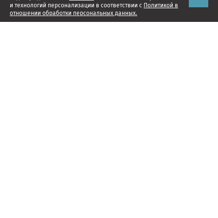
и технологий персонализации в соответствии с
Политикой в
отношении обработки персональных данных.
Наши проекты
Подписка
Реклама
Справочник компаний
Об издании
Редакция
Менеджмент