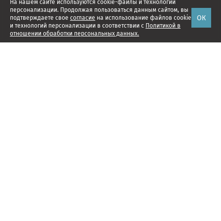
На нашем сайте используются cookie-файлы и технологии
персонализации. Продолжая пользоваться данным сайтом, вы
ОК
подтверждаете свое
согласие
на использование файлов cookie
и технологий персонализации в соответствии с
Политикой в
отношении обработки персональных данных.
Наши проекты
Подписка
Реклама
Справочник компаний
Об издании
Редакция