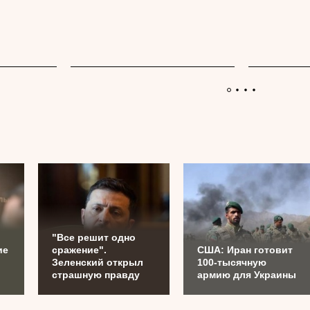
.
"Все решит одно
ие
сражение".
США: Иран готовит
Зеленский открыл
100-тысячную
страшную правду
армию для Украины