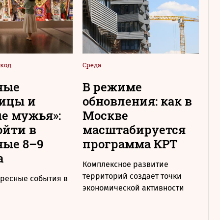
код
Среда
Сре
ные
В режиме
Н
ицы и
обновления: как в
с
е мужья»:
Москве
М
ойти в
масштабируется
т
ые 8–9
программа КРТ
п
а
Комплексное развитие
Ме
территорий создает точки
по
ересные события в
экономической активности
ра