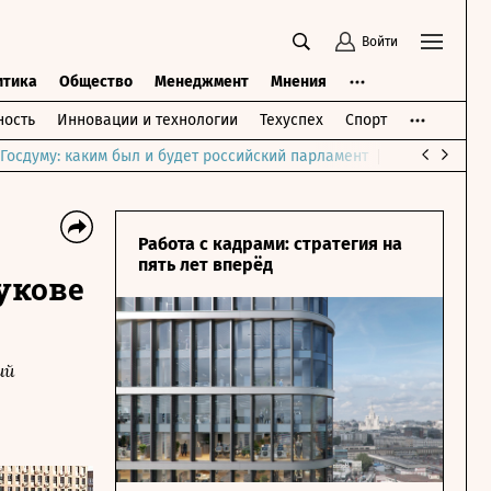
Войти
итика
Общество
Менеджмент
Мнения
ость
Инновации и технологии
Техуспех
Спорт
Госдуму: каким был и будет российский парламент
Война на Бли
Работа с кадрами: стратегия на
пять лет вперёд
укове
ий