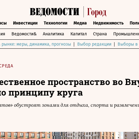
нсы
Инвестиции
Технологии
Медиа
Недвижимость
Пол
ния
Ведомости&
Аналитика
Капитал
Страна
Промышленн
 рынке: меры, динамика, прогнозы
Выбор редакции
Выборы в 
СРЕДА
ественное пространство во Вн
по принципу круга
ратов» обустроят зонами для отдыха, спорта и развлечен