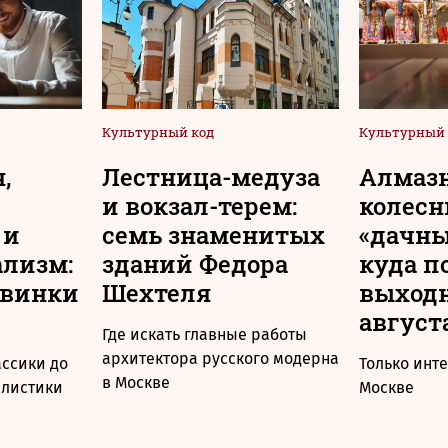
Культурный код
Культурный 
,
Лестница-медуза
Алмаз
и вокзал-терем:
колесн
 и
семь знаменитых
«дачны
ализм:
зданий Федора
куда п
овинки
Шехтеля
выходн
август
Где искать главные работы
архитектора русского модерна
ассики до
Только инт
в Москве
алистики
Москве