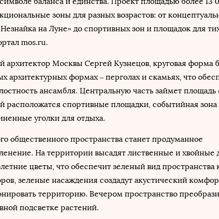
 символе баланса и единства. Проект площадью более 13 0
циональные зоны для разных возрастов: от концептуаль
Незнайка на Луне» до спортивных зон и площадок для ти
ртал mos.ru.
й архитектор Москвы Сергей Кузнецов, круговая форма 
ых архитектурных формах – перголах и скамьях, что обес
лостность ансамбля. Центральную часть займет площадь
ой расположатся спортивные площадки, событийная зона
ненные уголки для отдыха.
го общественного пространства станет продуманное
ленение. На территории высадят лиственные и хвойные 
летние цветы, что обеспечит зеленый вид пространства
торов, зеленые насаждения создадут акустический комфор
зонировать территорию. Вечером пространство преобраз
вной подсветке растений.