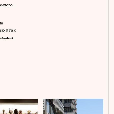
жилого
ла
ю 9 га с
садили