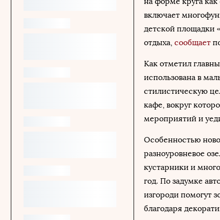
на форме круга как
включает многофунк
детской площадки «
отдыха,
сообщает
по
Как отметил главны
использована в мал
стилистическую це
кафе, вокруг котор
мероприятий и уеди
Особенностью ново
разноуровневое озе
кустарники и много
год. По задумке ав
изгороди помогут 
благодаря декорати