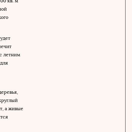
00 кв. м
ной
хого
будет
печит
 с летним
 для
деревья,
 круглый
т, а живые
ится