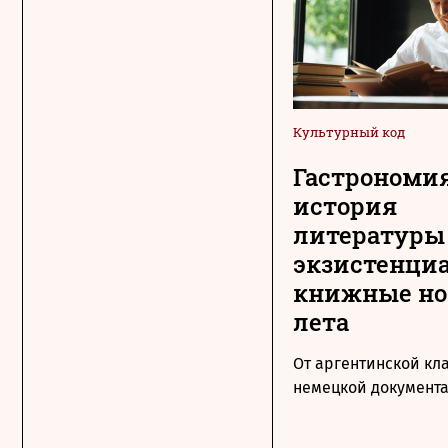
Культурный код
Гастрономия
история
литературы
экзистенци
книжные н
лета
От аргентинской кл
немецкой документ