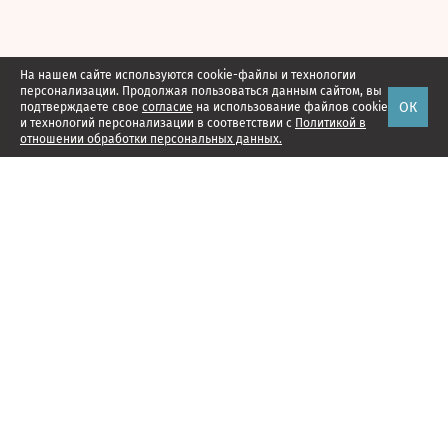
На нашем сайте используются cookie-файлы и технологии
персонализации. Продолжая пользоваться данным сайтом, вы
ОК
подтверждаете свое
согласие
на использование файлов cookie
и технологий персонализации в соответствии с
Политикой в
отношении обработки персональных данных.
Наши проекты
Подписка
Реклама
Справочник компаний