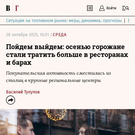
Войти
Ситуация на топливном рынке: меры, динамика, прогнозы
Выб
28 октября 2025, 10:31 /
СРЕДА
Пойдем выйдем: осенью горожане
стали тратить больше в ресторанах
и барах
Покупательская активность сместилась из
столиц в крупные региональные центры
Василий Тулупов